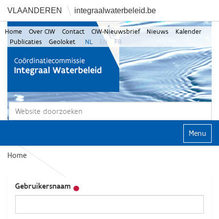
VLAANDEREN
integraalwaterbeleid.be
Home
Over CIW
Contact
CIW-Nieuwsbrief
Nieuws
Kalender
Publicaties
Geoloket
NL
EN
FR
Zoek
Geavanceerd zoeken...
Klap navi
Home
Gebruikersnaam