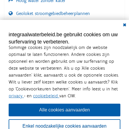
Hoog water zonder kater
Geoloket stroomgebiedbeheerplannen
Dial
Documenten voor leden
LOGIN VEREIST
integraalwaterbeleid.be gebruikt cookies om uw
surfervaring te verbeteren.
Sommige cookies zijn noodzakelijk om de website
optimaal te laten functioneren. Andere cookies zijn
optioneel en worden gebruikt om uw surfervaring op
Integraalwaterbeleid.be is een
deze website te verbeteren. Als u op ‘Alle cookies
officiële website van de Vlaamse
aanvaarden’ klikt, aanvaardt u ook de optionele cookies.
overheid
Wilt u liever zelf kiezen welke cookies u aanvaardt? Klik
uitgegeven door
Coördinatiecommissie Integraal
op ‘Cookievoorkeuren beheren’. Meer info leest u in het
Waterbeleid
privacy
- en
cookiebeleid
van CIW.
De Coördinatiecommissie Integraal Waterbeleid (CIW) is een
overlegplatform van de diverse beleidsdomeinen en
bestuursniveaus die bij het waterbeleid betrokken zijn. Ook
Alle cookies aanvaarden
waterbedrijven nemen deel aan het overleg. Deze
samenwerking zorgt voor een gecoördineerde en
geïntegreerde aanpak van het waterbeleid en waterbeheer
Enkel noodzakelijke cookies aanvaarden
in Vlaanderen.