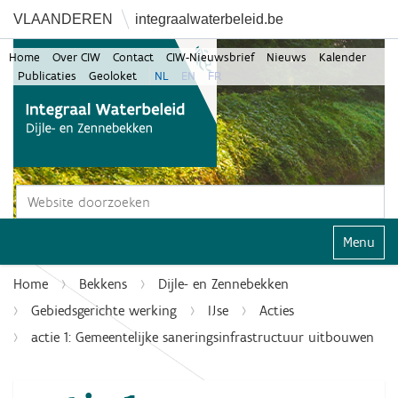
VLAANDEREN
integraalwaterbeleid.be
Home
Over CIW
Contact
CIW-Nieuwsbrief
Nieuws
Kalender
Publicaties
Geoloket
NL
EN
FR
Zoek
Geavanceerd zoeken...
Klap navi
Home
Bekkens
Dijle- en Zennebekken
Gebiedsgerichte werking
IJse
Acties
actie 1: Gemeentelijke saneringsinfrastructuur uitbouwen