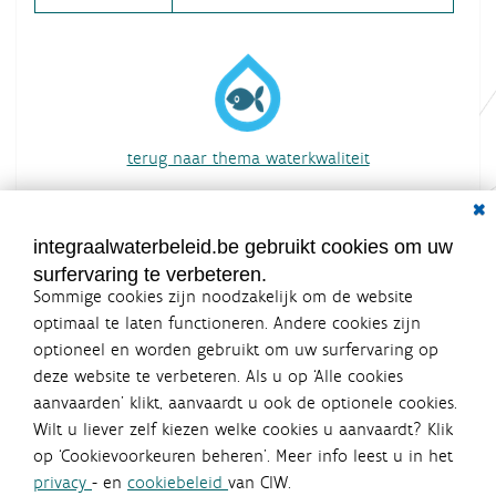
terug naar thema waterkwaliteit
overzicht van alle acties
Dial
integraalwaterbeleid.be gebruikt cookies om uw
surfervaring te verbeteren.
Sommige cookies zijn noodzakelijk om de website
optimaal te laten functioneren. Andere cookies zijn
optioneel en worden gebruikt om uw surfervaring op
Integraalwaterbeleid.be is een
deze website te verbeteren. Als u op ‘Alle cookies
officiële website van de Vlaamse
aanvaarden’ klikt, aanvaardt u ook de optionele cookies.
overheid
Wilt u liever zelf kiezen welke cookies u aanvaardt? Klik
uitgegeven door
Coördinatiecommissie Integraal
op ‘Cookievoorkeuren beheren’. Meer info leest u in het
Waterbeleid
privacy
- en
cookiebeleid
van CIW.
De Coördinatiecommissie Integraal Waterbeleid (CIW) is een