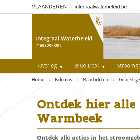
VLAANDEREN
integraalwaterbeleid.be
Overleg
Blue Deal
Stroomg
U
Home
Bekkens
Maasbekken
Gebiedsge
b
e
Ontdek hier alle
n
t
Warmbeek
h
i
e
Ontdek alle acties in het stroomg
r