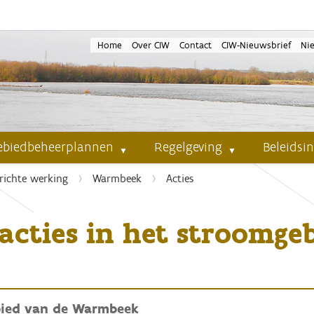
Home
Over CIW
Contact
CIW-Nieuwsbrief
Ni
ebiedbeheerplannen
Regelgeving
Beleidsi
richte werking
Warmbeek
Acties
 acties in het stroomge
ebied van de Warmbeek