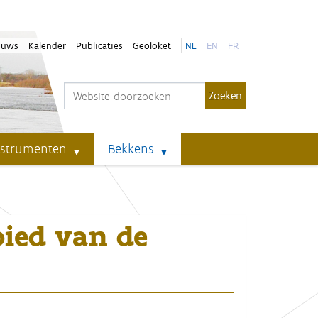
euws
Kalender
Publicaties
Geoloket
NL
EN
FR
Zoek
Geavanceerd zoeken...
nstrumenten
Bekkens
bied van de