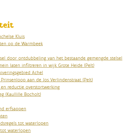
teit
chelse Kluis
unten op de Warmbeek
telsel door ontdubbeling van het bestaande gemengde stelsel
n laten infiltreren in wijk Grote Heide (Pelt)
uiveringsgebied Achel
Prinsenloop aan de Jos Verlindenstraat (Pelt)
en reductie overstortwerking
g (Kaullille Bocholt)
rond erfsappen
nten
dsregels tot waterlopen
s tot waterlopen