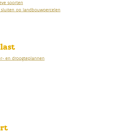
ieve soorten
n sluiten op landbouwpercelen
last
er- en droogteplannen
rt