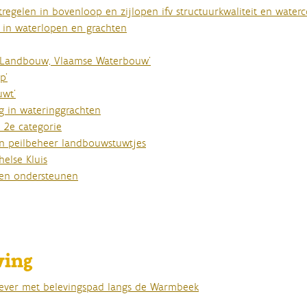
egelen in bovenloop en zijlopen ifv structuurkwaliteit en waterc
r in waterlopen en grachten
se Landbouw, Vlaamse Waterbouw'
p'
uwt'
ng in wateringgrachten
 2e categorie
van peilbeheer landbouwstuwtjes
else Kluis
ten ondersteunen
ving
Bever met belevingspad langs de Warmbeek