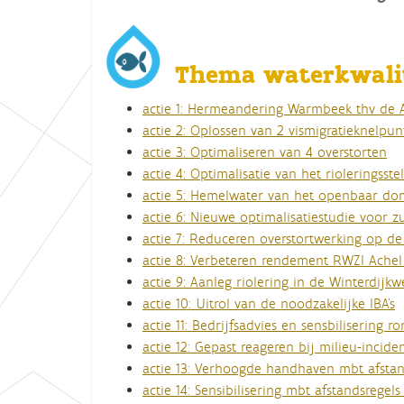
:
Thema waterkwali
actie 1: Hermeandering Warmbeek thv de A
actie 2: Oplossen van 2 vismigratieknelp
actie 3: Optimaliseren van 4 overstorten
actie 4: Optimalisatie van het rioleringss
actie 5: Hemelwater van het openbaar domei
actie 6: Nieuwe optimalisatiestudie voor z
actie 7: Reduceren overstortwerking op de 
actie 8: Verbeteren rendement RWZI Achel 
actie 9: Aanleg riolering in de Winterdijkwe
actie 10: Uitrol van de noodzakelijke IBA's
actie 11: Bedrijfsadvies en sensbilisering 
actie 12: Gepast reageren bij milieu-incide
actie 13: Verhoogde handhaven mbt afstan
actie 14: Sensibilisering mbt afstandsregel