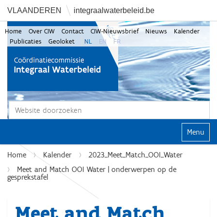
VLAANDEREN
integraalwaterbeleid.be
Home
Over CIW
Contact
CIW-Nieuwsbrief
Nieuws
Kalender
Publicaties
Geoloket
NL
EN
FR
Zoek
Geavanceerd zoeken...
Klap navi
Home
Kalender
2023_Meet_Match_OOI_Water
Meet and Match OOI Water | onderwerpen op de
gesprekstafel
Meet and Match