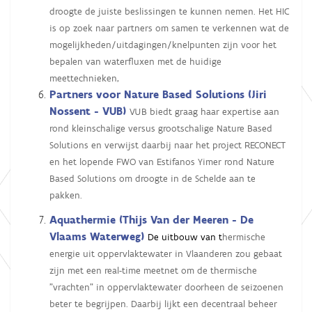
droogte de juiste beslissingen te kunnen nemen. Het HIC
is op zoek naar partners om samen te verkennen wat de
mogelijkheden/uitdagingen/knelpunten zijn voor het
bepalen van waterfluxen met de huidige
meettechnieken,
Partners voor Nature Based Solutions
(Jiri
Nossent - VUB)
VUB biedt graag haar expertise aan
rond kleinschalige versus grootschalige Nature Based
Solutions en verwijst daarbij naar het project RECONECT
en het lopende FWO van Estifanos Yimer rond Nature
Based Solutions om droogte in de Schelde aan te
pakken.
A
quathermie (Thijs Van der Meeren - De
Vlaams Waterweg)
De uitbouw van t
hermische
energie uit oppervlaktewater in Vlaanderen zou gebaat
zijn met een real-time meetnet om de thermische
"vrachten" in oppervlaktewater doorheen de seizoenen
beter te begrijpen. Daarbij lijkt een decentraal beheer