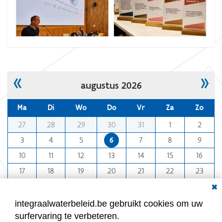
«
»
augustus 2026
Ma
Di
Wo
Do
Vr
Za
Zo
m
27
28
29
30
31
1
2
o
3
4
5
6
7
8
9
n
10
11
12
13
14
15
16
t
h
17
18
19
20
21
22
23
-
Dial
24
25
26
27
28
29
30
8
31
1
2
3
4
5
6
integraalwaterbeleid.be gebruikt cookies om uw
surfervaring te verbeteren.