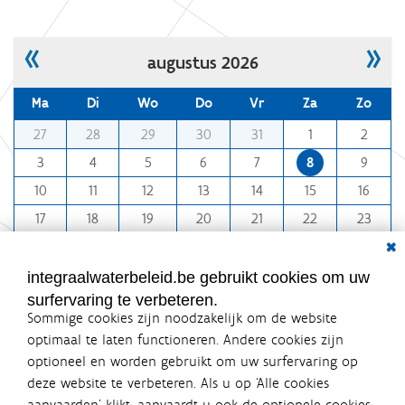
k
v
o
«
»
augustus 2026
o
r
d
Ma
Di
Wo
Do
Vr
Za
Zo
e
v
m
27
28
29
30
31
1
2
o
o
l
3
4
5
6
7
8
9
l
n
e
10
11
12
13
14
15
16
t
d
i
h
17
18
19
20
21
22
23
g
-
Dial
e
24
25
26
27
28
29
30
8
w
31
1
2
3
4
5
6
e
integraalwaterbeleid.be gebruikt cookies om uw
e
surfervaring te verbeteren.
r
Sommige cookies zijn noodzakelijk om de website
g
a
optimaal te laten functioneren. Andere cookies zijn
v
optioneel en worden gebruikt om uw surfervaring op
e
Integraalwaterbeleid.be is een
v
deze website te verbeteren. Als u op ‘Alle cookies
officiële website van de Vlaamse
a
aanvaarden’ klikt, aanvaardt u ook de optionele cookies.