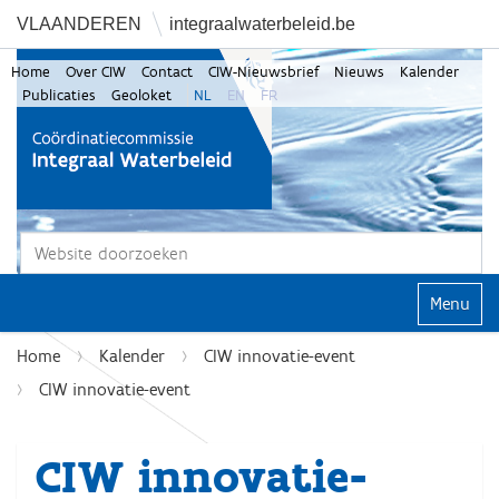
VLAANDEREN
integraalwaterbeleid.be
Home
Over CIW
Contact
CIW-Nieuwsbrief
Nieuws
Kalender
Publicaties
Geoloket
NL
EN
FR
Zoek
Geavanceerd zoeken...
Klap navi
Home
Kalender
CIW innovatie-event
CIW innovatie-event
CIW innovatie-