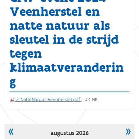
Veenherstel en
natte natuur als
sleutel in de strijd
tegen
klimaatveranderin
g
2_NatteNatuur-Veenherstel.pdf
— 4.9 MB
«
»
augustus 2026