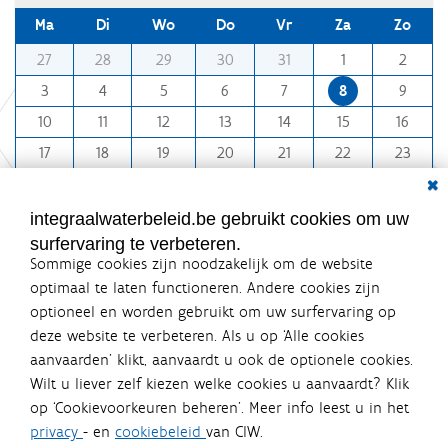
Ma
Di
Wo
Do
Vr
Za
Zo
m
27
28
29
30
31
1
2
o
3
4
5
6
7
8
9
n
10
11
12
13
14
15
16
t
h
17
18
19
20
21
22
23
-
Dial
24
25
26
27
28
29
30
8
31
1
2
3
4
5
6
integraalwaterbeleid.be gebruikt cookies om uw
surfervaring te verbeteren.
Sommige cookies zijn noodzakelijk om de website
optimaal te laten functioneren. Andere cookies zijn
optioneel en worden gebruikt om uw surfervaring op
Integraalwaterbeleid.be is een
deze website te verbeteren. Als u op ‘Alle cookies
officiële website van de Vlaamse
aanvaarden’ klikt, aanvaardt u ook de optionele cookies.
overheid
Wilt u liever zelf kiezen welke cookies u aanvaardt? Klik
uitgegeven door
Coördinatiecommissie Integraal
op ‘Cookievoorkeuren beheren’. Meer info leest u in het
Waterbeleid
privacy
- en
cookiebeleid
van CIW.
De Coördinatiecommissie Integraal Waterbeleid (CIW) is een