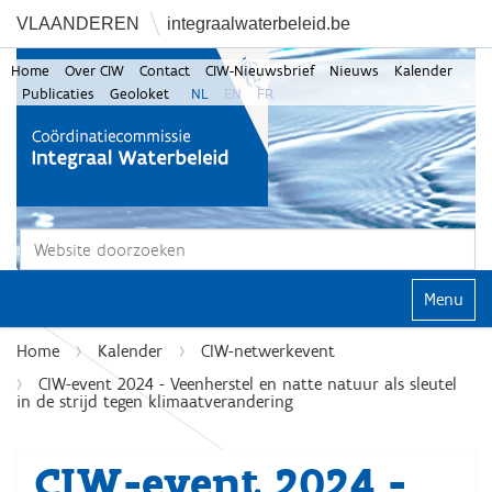
VLAANDEREN
integraalwaterbeleid.be
Home
Over CIW
Contact
CIW-Nieuwsbrief
Nieuws
Kalender
Publicaties
Geoloket
NL
EN
FR
Zoek
Geavanceerd zoeken...
Klap navi
Home
Kalender
CIW-netwerkevent
CIW-event 2024 - Veenherstel en natte natuur als sleutel
in de strijd tegen klimaatverandering
CIW-event 2024 -