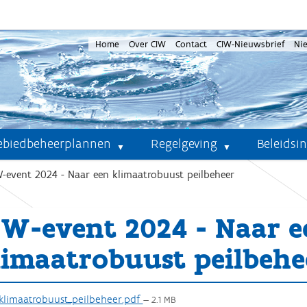
Home
Over CIW
Contact
CIW-Nieuwsbrief
Ni
ebiedbeheerplannen
Regelgeving
Beleidsi
W-event 2024 - Naar een klimaatrobuust peilbeheer
IW-event 2024 - Naar e
limaatrobuust peilbehe
klimaatrobuust_peilbeheer.pdf
— 2.1 MB