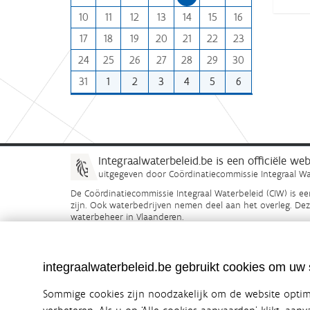
n
:
10
11
12
13
14
15
16
t
h
17
18
19
20
21
22
23
-
24
25
26
27
28
29
30
8
31
1
2
3
4
5
6
Integraalwaterbeleid.be is een officiële w
uitgegeven door
Coördinatiecommissie Integraal Wa
De Coördinatiecommissie Integraal Waterbeleid (CIW) is e
zijn. Ook waterbedrijven nemen deel aan het overleg. De
waterbeheer in Vlaanderen.
OVER CIW
DISCLAIMER
PRIVACY
COOKIEBELEID
integraalwaterbeleid.be gebruikt cookies om uw s
Sommige cookies zijn noodzakelijk om de website optima