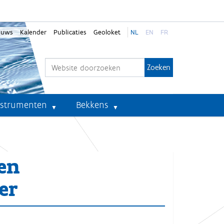
euws
Kalender
Publicaties
Geoloket
NL
EN
FR
Zoek
Geavanceerd zoeken...
nstrumenten
Bekkens
en
er