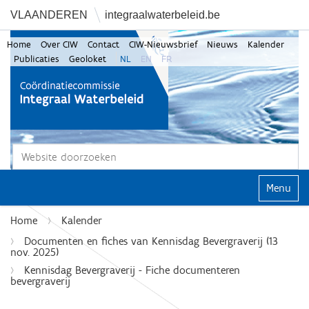
VLAANDEREN
integraalwaterbeleid.be
Home
Over CIW
Contact
CIW-Nieuwsbrief
Nieuws
Kalender
Publicaties
Geoloket
NL
EN
FR
Zoek
Geavanceerd zoeken...
Klap navi
Home
Kalender
Documenten en fiches van Kennisdag Bevergraverij (13
nov. 2025)
Kennisdag Bevergraverij - Fiche documenteren
bevergraverij