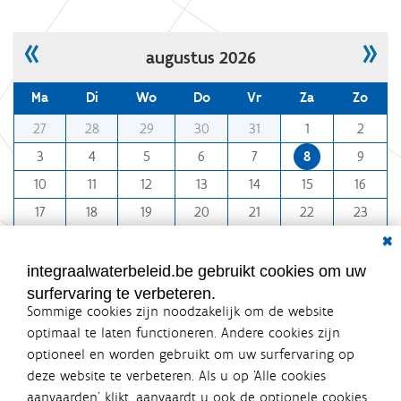
«
»
augustus 2026
Ma
Di
Wo
Do
Vr
Za
Zo
m
27
28
29
30
31
1
2
o
3
4
5
6
7
8
9
n
10
11
12
13
14
15
16
t
h
17
18
19
20
21
22
23
-
Dial
24
25
26
27
28
29
30
8
31
1
2
3
4
5
6
integraalwaterbeleid.be gebruikt cookies om uw
surfervaring te verbeteren.
Sommige cookies zijn noodzakelijk om de website
optimaal te laten functioneren. Andere cookies zijn
optioneel en worden gebruikt om uw surfervaring op
Integraalwaterbeleid.be is een
deze website te verbeteren. Als u op ‘Alle cookies
officiële website van de Vlaamse
aanvaarden’ klikt, aanvaardt u ook de optionele cookies.