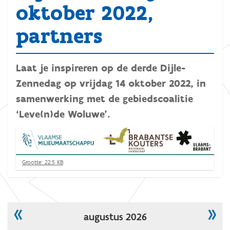
oktober 2022,
partners
Laat je inspireren op de derde Dijle-
Zennedag op vrijdag 14 oktober 2022, in
samenwerking met de gebiedscoalitie
‘Leve(n)de Woluwe’.
K
Grootte: 22.5 KB
l
i
k
v
o
«
»
augustus 2026
o
r