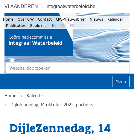
VLAANDEREN
integraalwaterbeleid.be
Home
Over CIW
Contact
CIW-Nieuwsbrief
Nieuws
Kalender
Publicaties
Geoloket
NL
EN
FR
Zoek
Geavanceerd zoeken...
Klap navi
Home
Kalender
DijleZennedag, 14 oktober 2022, partners
DijleZennedag, 14