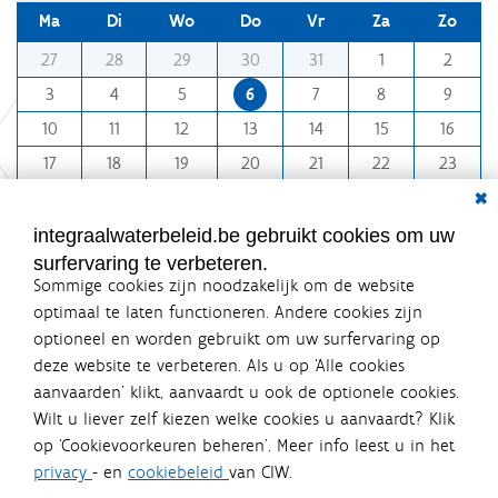
d
Ma
Di
Wo
Do
Vr
Za
Zo
e
v
m
27
28
29
30
31
1
2
o
o
l
3
4
5
6
7
8
9
l
n
e
10
11
12
13
14
15
16
t
d
i
h
17
18
19
20
21
22
23
g
-
Dial
e
24
25
26
27
28
29
30
8
w
31
1
2
3
4
5
6
e
integraalwaterbeleid.be gebruikt cookies om uw
e
surfervaring te verbeteren.
r
Sommige cookies zijn noodzakelijk om de website
g
a
optimaal te laten functioneren. Andere cookies zijn
v
optioneel en worden gebruikt om uw surfervaring op
e
Integraalwaterbeleid.be is een
deze website te verbeteren. Als u op ‘Alle cookies
v
officiële website van de Vlaamse
a
aanvaarden’ klikt, aanvaardt u ook de optionele cookies.
n
overheid
Wilt u liever zelf kiezen welke cookies u aanvaardt? Klik
d
uitgegeven door
Coördinatiecommissie Integraal
e
op ‘Cookievoorkeuren beheren’. Meer info leest u in het
Waterbeleid
a
privacy
- en
cookiebeleid
van CIW.
De Coördinatiecommissie Integraal Waterbeleid (CIW) is een
f
overlegplatform van de diverse beleidsdomeinen en
b