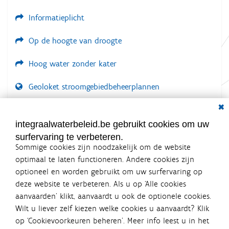
Informatieplicht
Op de hoogte van droogte
Hoog water zonder kater
Geoloket stroomgebiedbeheerplannen
Dial
Documenten voor leden
LOGIN VEREIST
integraalwaterbeleid.be gebruikt cookies om uw
surfervaring te verbeteren.
Sommige cookies zijn noodzakelijk om de website
optimaal te laten functioneren. Andere cookies zijn
optioneel en worden gebruikt om uw surfervaring op
Integraalwaterbeleid.be is een
deze website te verbeteren. Als u op ‘Alle cookies
officiële website van de Vlaamse
aanvaarden’ klikt, aanvaardt u ook de optionele cookies.
overheid
Wilt u liever zelf kiezen welke cookies u aanvaardt? Klik
uitgegeven door
Coördinatiecommissie Integraal
op ‘Cookievoorkeuren beheren’. Meer info leest u in het
Waterbeleid