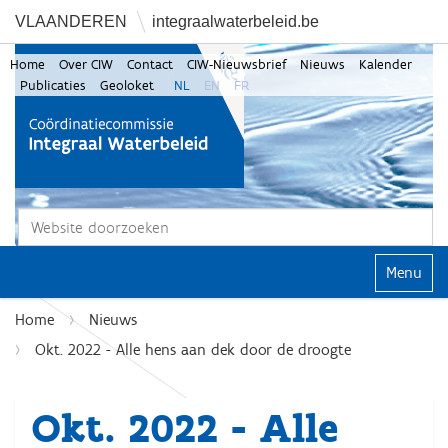
VLAANDEREN
integraalwaterbeleid.be
Home
Over CIW
Contact
CIW-Nieuwsbrief
Nieuws
Kalender
Publicaties
Geoloket
NL
EN
FR
Zoek
Geavanceerd zoeken...
Klap navi
Home
Nieuws
Okt. 2022 - Alle hens aan dek door de droogte
Okt. 2022 - Alle