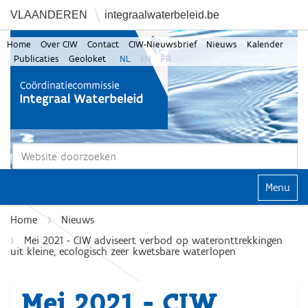
VLAANDEREN
integraalwaterbeleid.be
Home
Over CIW
Contact
CIW-Nieuwsbrief
Nieuws
Kalender
Publicaties
Geoloket
NL
EN
FR
Zoek
Geavanceerd zoeken...
Klap navi
Home
Nieuws
Mei 2021 - CIW adviseert verbod op wateronttrekkingen
uit kleine, ecologisch zeer kwetsbare waterlopen
Mei 2021 - CIW