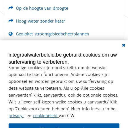
Op de hoogte van droogte
Hoog water zonder kater
Geoloket stroomgebiedbeheerplannen
Dial
Documenten voor leden
LOGIN VEREIST
integraalwaterbeleid.be gebruikt cookies om uw
surfervaring te verbeteren.
Sommige cookies zijn noodzakelijk om de website
optimaal te laten functioneren. Andere cookies zijn
optioneel en worden gebruikt om uw surfervaring op
Integraalwaterbeleid.be is een
deze website te verbeteren. Als u op ‘Alle cookies
officiële website van de Vlaamse
aanvaarden’ klikt, aanvaardt u ook de optionele cookies.
overheid
Wilt u liever zelf kiezen welke cookies u aanvaardt? Klik
uitgegeven door
Coördinatiecommissie Integraal
op ‘Cookievoorkeuren beheren’. Meer info leest u in het
Waterbeleid
privacy
- en
cookiebeleid
van CIW.
De Coördinatiecommissie Integraal Waterbeleid (CIW) is een
overlegplatform van de diverse beleidsdomeinen en
bestuursniveaus die bij het waterbeleid betrokken zijn. Ook