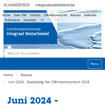
VLAANDEREN
integraalwaterbeleid.be
Home
Over CIW
Contact
CIW-Nieuwsbrief
Nieuws
Kalender
Publicaties
Geoloket
NL
EN
FR
Zoek
Geavanceerd zoeken...
Klap navi
Home
Nieuws
Juni 2024 - Raadpleeg het CIW-memorandum 2024
Juni 2024 -