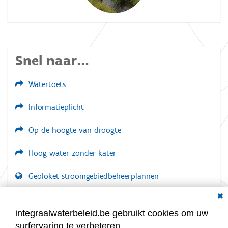
Snel naar...
Watertoets
Informatieplicht
Op de hoogte van droogte
Hoog water zonder kater
Geoloket stroomgebiedbeheerplannen
Dial
Documenten voor leden
LOGIN VEREIST
integraalwaterbeleid.be gebruikt cookies om uw
surfervaring te verbeteren.