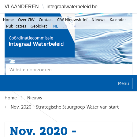
VLAANDEREN
integraalwaterbeleid.be
Home
Over CIW
Contact
CIW-Nieuwsbrief
Nieuws
Kalender
Publicaties
Geoloket
NL
EN
FR
Zoek
Geavanceerd zoeken...
Klap navi
Home
Nieuws
Nov. 2020 - Strategische Stuurgroep Water van start
Nov. 2020 -