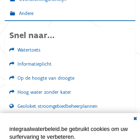
t
Andere
i
e
Snel naar...
Watertoets
Informatieplicht
Op de hoogte van droogte
Hoog water zonder kater
Geoloket stroomgebiedbeheerplannen
Dial
Documenten voor leden
LOGIN VEREIST
integraalwaterbeleid.be gebruikt cookies om uw
surfervaring te verbeteren.