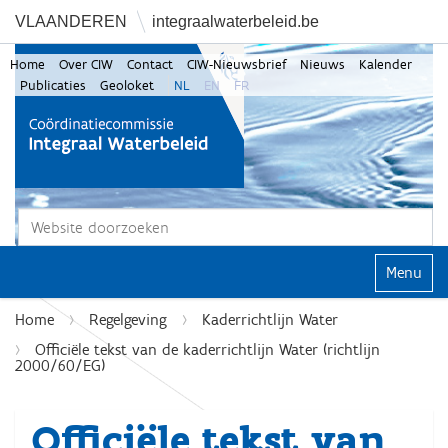
VLAANDEREN
integraalwaterbeleid.be
Home
Over CIW
Contact
CIW-Nieuwsbrief
Nieuws
Kalender
Publicaties
Geoloket
NL
EN
FR
Zoek
Geavanceerd zoeken...
Klap navi
Home
Regelgeving
Kaderrichtlijn Water
Officiële tekst van de kaderrichtlijn Water (richtlijn
2000/60/EG)
Officiële tekst van