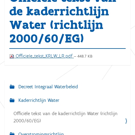
de kaderrichtlijn
Water (richtlijn
2000/60/EG)
Officiele_tekst_KRLW_LR.pdf
— 448.7 KB
Decreet Integraal Waterbeleid
N
a
Kaderrichtlijn Water
v
Officiële tekst van de kaderrichtlijn Water (richtlijn
i
2000/60/EG)
g
a
Overstromingsrichtlijn