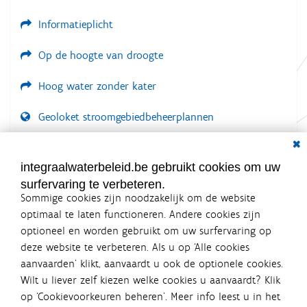
Informatieplicht
Op de hoogte van droogte
Hoog water zonder kater
Geoloket stroomgebiedbeheerplannen
Dial
Documenten voor leden
LOGIN VEREIST
integraalwaterbeleid.be gebruikt cookies om uw
surfervaring te verbeteren.
Sommige cookies zijn noodzakelijk om de website
optimaal te laten functioneren. Andere cookies zijn
optioneel en worden gebruikt om uw surfervaring op
Integraalwaterbeleid.be is een
deze website te verbeteren. Als u op ‘Alle cookies
officiële website van de Vlaamse
aanvaarden’ klikt, aanvaardt u ook de optionele cookies.
overheid
Wilt u liever zelf kiezen welke cookies u aanvaardt? Klik
uitgegeven door
Coördinatiecommissie Integraal
op ‘Cookievoorkeuren beheren’. Meer info leest u in het
Waterbeleid