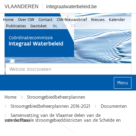
VLAANDEREN
integraalwaterbeleid.be
Home
Over CIW
Contact
CIW-Nieuwsbrief
Nieuws
Kalender
Publicaties
Geoloket
NL
EN
FR
Zoek
Geavanceerd zoeken...
Klap navi
Home
Stroomgebiedbeheerplannen
Stroomgebiedbeheerplannen 2016-2021
Documenten
Samenvatting van de Vlaamse delen van de
internationale stroomgebieddistricten van de Schelde en van de Maas