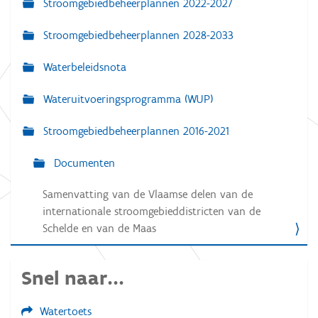
Stroomgebiedbeheerplannen 2022-2027
N
a
Stroomgebiedbeheerplannen 2028-2033
v
Waterbeleidsnota
i
g
Wateruitvoeringsprogramma (WUP)
a
Stroomgebiedbeheerplannen 2016-2021
t
i
Documenten
e
Samenvatting van de Vlaamse delen van de
internationale stroomgebieddistricten van de
Schelde en van de Maas
Snel naar...
Watertoets