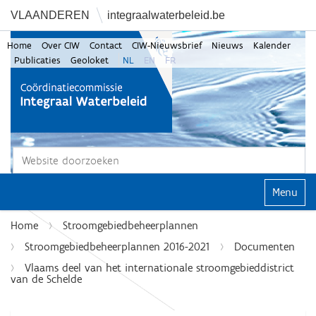
VLAANDEREN
integraalwaterbeleid.be
Home
Over CIW
Contact
CIW-Nieuwsbrief
Nieuws
Kalender
Publicaties
Geoloket
NL
EN
FR
Zoek
Geavanceerd zoeken...
Klap navi
Home
Stroomgebiedbeheerplannen
Stroomgebiedbeheerplannen 2016-2021
Documenten
Vlaams deel van het internationale stroomgebieddistrict
van de Schelde