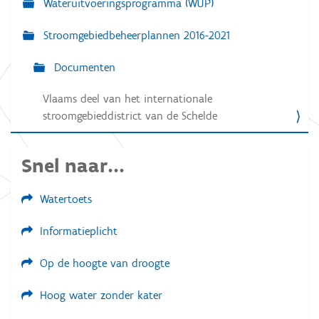
Wateruitvoeringsprogramma (WUP)
a
Stroomgebiedbeheerplannen 2016-2021
t
i
Documenten
e
Vlaams deel van het internationale
stroomgebieddistrict van de Schelde
Snel naar...
Watertoets
Informatieplicht
Op de hoogte van droogte
Hoog water zonder kater