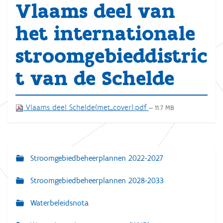
Vlaams deel van
het internationale
stroomgebieddistric
t van de Schelde
Vlaams deel Schelde(met_cover).pdf
— 11.7 MB
Stroomgebiedbeheerplannen 2022-2027
N
a
Stroomgebiedbeheerplannen 2028-2033
v
Waterbeleidsnota
i
g