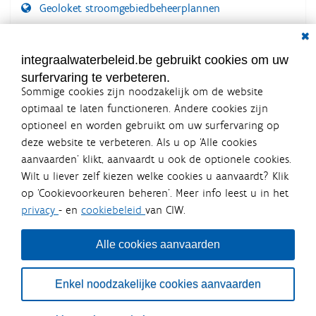
Geoloket stroomgebiedbeheerplannen
Dial
Documenten voor leden
LOGIN VEREIST
integraalwaterbeleid.be gebruikt cookies om uw
surfervaring te verbeteren.
Sommige cookies zijn noodzakelijk om de website
optimaal te laten functioneren. Andere cookies zijn
optioneel en worden gebruikt om uw surfervaring op
Integraalwaterbeleid.be is een
deze website te verbeteren. Als u op ‘Alle cookies
officiële website van de Vlaamse
aanvaarden’ klikt, aanvaardt u ook de optionele cookies.
overheid
Wilt u liever zelf kiezen welke cookies u aanvaardt? Klik
uitgegeven door
Coördinatiecommissie Integraal
op ‘Cookievoorkeuren beheren’. Meer info leest u in het
Waterbeleid
privacy
- en
cookiebeleid
van CIW.
De Coördinatiecommissie Integraal Waterbeleid (CIW) is een
overlegplatform van de diverse beleidsdomeinen en
bestuursniveaus die bij het waterbeleid betrokken zijn. Ook
Alle cookies aanvaarden
waterbedrijven nemen deel aan het overleg. Deze
samenwerking zorgt voor een gecoördineerde en
geïntegreerde aanpak van het waterbeleid en waterbeheer
Enkel noodzakelijke cookies aanvaarden
in Vlaanderen.
OVER CIW
DISCLAIMER
PRIVACY
COOKIEBELEID
SITEMAP