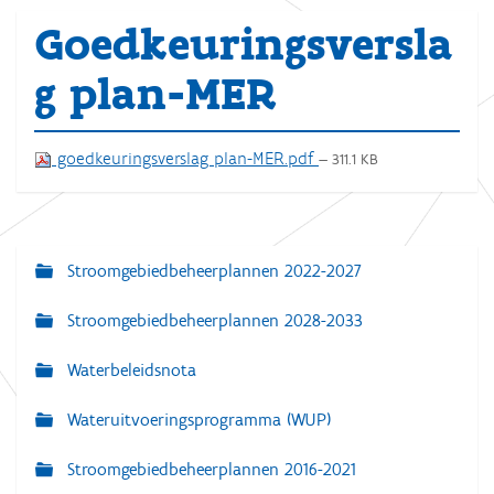
Goedkeuringsversla
g plan-MER
goedkeuringsverslag plan-MER.pdf
— 311.1 KB
Stroomgebiedbeheerplannen 2022-2027
N
a
Stroomgebiedbeheerplannen 2028-2033
v
Waterbeleidsnota
i
g
Wateruitvoeringsprogramma (WUP)
a
Stroomgebiedbeheerplannen 2016-2021
t