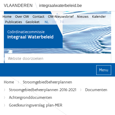
VLAANDEREN
integraalwaterbeleid.be
Home
Over CIW
Contact
CIW-Nieuwsbrief
Nieuws
Kalender
Publicaties
Geoloket
NL
EN
FR
Zoek
Geavanceerd zoeken...
Klap navi
Home
Stroomgebiedbeheerplannen
Stroomgebiedbeheerplannen 2016-2021
Documenten
Achtergronddocumenten
Goedkeuringsverslag plan-MER