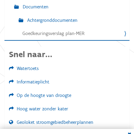
i
Documenten
e
Achtergronddocumenten
Goedkeuringsverslag plan-MER
Snel naar...
Watertoets
Informatieplicht
Op de hoogte van droogte
Hoog water zonder kater
Geoloket stroomgebiedbeheerplannen
Dial