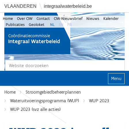
VLAANDEREN
integraalwaterbeleid.be
Home
Over CIW
Contact
CIW-Nieuwsbrief
Nieuws
Kalender
Publicaties
Geoloket
NL
EN
FR
Zoek
Geavanceerd zoeken...
Klap navi
Home
Stroomgebiedbeheerplannen
Wateruitvoeringsprogramma (WUP)
WUP 2023
WUP 2023 (svz alle acties)