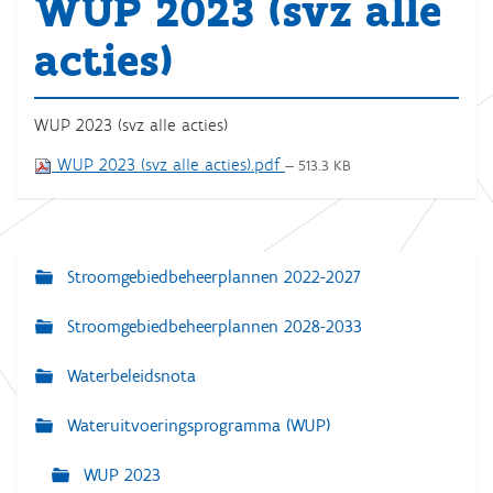
WUP 2023 (svz alle
acties)
WUP 2023 (svz alle acties)
WUP 2023 (svz alle acties).pdf
— 513.3 KB
Stroomgebiedbeheerplannen 2022-2027
N
a
Stroomgebiedbeheerplannen 2028-2033
v
Waterbeleidsnota
i
g
Wateruitvoeringsprogramma (WUP)
a
WUP 2023
t