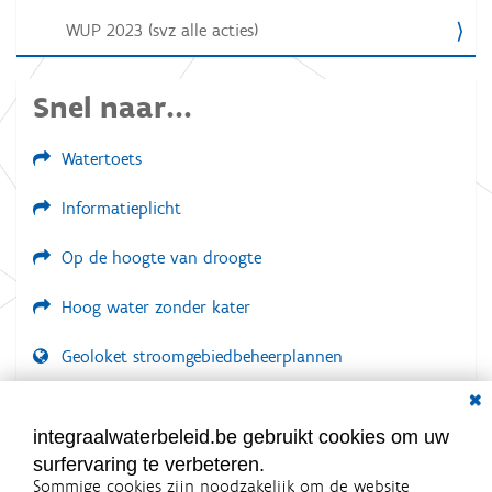
i
WUP 2023 (svz alle acties)
e
Snel naar...
Watertoets
Informatieplicht
Op de hoogte van droogte
Hoog water zonder kater
Geoloket stroomgebiedbeheerplannen
Dial
Documenten voor leden
LOGIN VEREIST
integraalwaterbeleid.be gebruikt cookies om uw
surfervaring te verbeteren.
Sommige cookies zijn noodzakelijk om de website