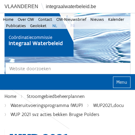
VLAANDEREN
integraalwaterbeleid.be
Home
Over CIW
Contact
CIW-Nieuwsbrief
Nieuws
Kalender
Publicaties
Geoloket
NL
EN
FR
Zoek
Geavanceerd zoeken...
Klap navi
Home
Stroomgebiedbeheerplannen
Wateruitvoeringsprogramma (WUP)
WUP2021_docu
WUP 2021 svz acties bekken Brugse Polders