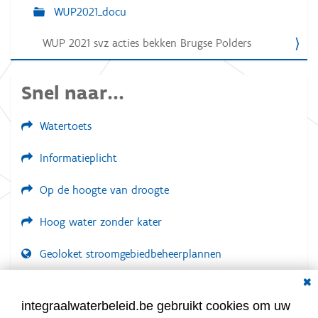
WUP2021_docu
t
i
WUP 2021 svz acties bekken Brugse Polders
e
Snel naar...
Watertoets
Informatieplicht
Op de hoogte van droogte
Hoog water zonder kater
Geoloket stroomgebiedbeheerplannen
Dial
Documenten voor leden
LOGIN VEREIST
integraalwaterbeleid.be gebruikt cookies om uw