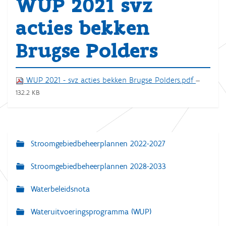
WUP 2021 svz
acties bekken
Brugse Polders
WUP 2021 - svz acties bekken Brugse Polders.pdf
—
132.2 KB
Stroomgebiedbeheerplannen 2022-2027
N
a
Stroomgebiedbeheerplannen 2028-2033
v
Waterbeleidsnota
i
g
Wateruitvoeringsprogramma (WUP)
a