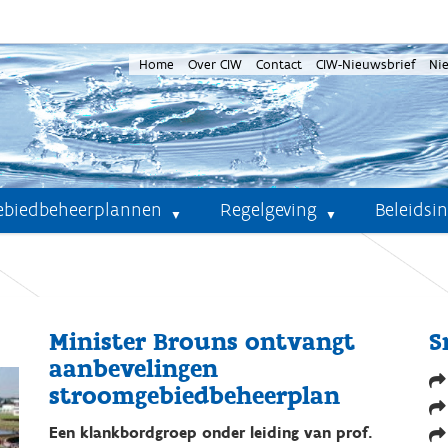
Home
Over CIW
Contact
CIW-Nieuwsbrief
Ni
ebiedbeheerplannen
Regelgeving
Beleidsi
Minister Brouns ontvangt
S
aanbevelingen
stroomgebiedbeheerplan
Een klankbordgroep onder leiding van prof.