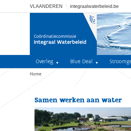
VLAANDEREN
integraalwaterbeleid.be
Overleg
Blue Deal
Stroomg
U
Home
b
e
n
Samen werken aan water
t
h
i
e
r