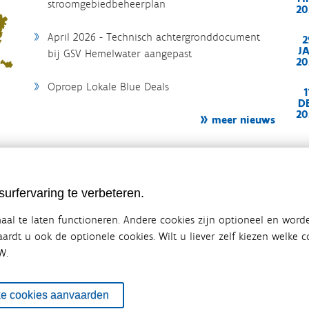
stroomgebiedbeheerplan
20
April 2026 - Technisch achtergronddocument
2
J
bij GSV Hemelwater aangepast
20
Oproep Lokale Blue Deals
1
D
20
meer nieuws
urfervaring te verbeteren.
al te laten functioneren. Andere cookies zijn optioneel en word
vaardt u ook de optionele cookies. Wilt u liever zelf kiezen welke
W.
ebsite van de Vlaamse overheid
terbeleid
en overlegplatform van de diverse beleidsdomeinen en bestuursniveaus die 
ke cookies aanvaarden
ze samenwerking zorgt voor een gecoördineerde en geïntegreerde aanpak v