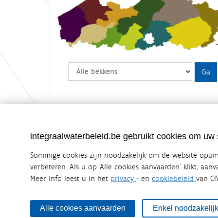
integraalwaterbeleid.be gebruikt cookies om uw s
Sommige cookies zijn noodzakelijk om de website optima
verbeteren. Als u op ‘Alle cookies aanvaarden’ klikt, aan
Meer info leest u in het
privacy
- en
cookiebeleid
van CI
Integraalwaterbeleid.be is een officiële w
uitgegeven door
Coördinatiecommissie Integraal Wa
De Coördinatiecommissie Integraal Waterbeleid (CIW) is e
Alle cookies aanvaarden
Enkel noodzakelij
zijn. Ook waterbedrijven nemen deel aan het overleg. De