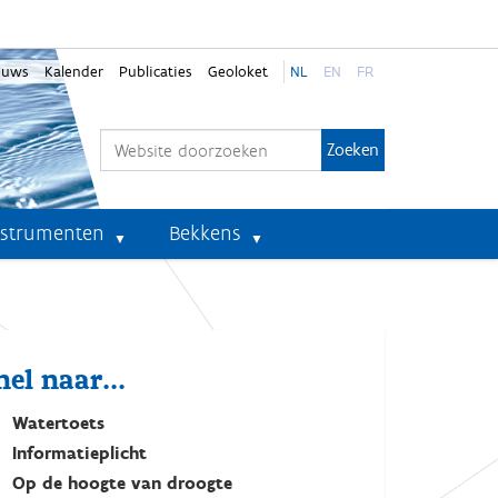
euws
Kalender
Publicaties
Geoloket
NL
EN
FR
Zoek
Geavanceerd zoeken...
nstrumenten
Bekkens
nel naar...
Watertoets
Informatieplicht
Op de hoogte van droogte