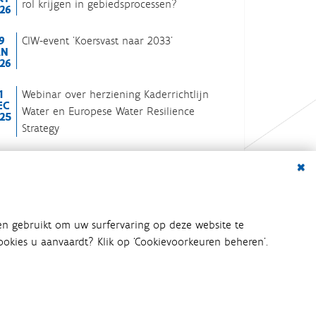
rol krijgen in gebiedsprocessen?
26
9
CIW-event 'Koersvast naar 2033'
AN
26
1
Webinar over herziening Kaderrichtlijn
EC
Water en Europese Water Resilience
25
Strategy
Dialo
volledige kalender
en gebruikt om uw surfervaring op deze website te
 cookies u aanvaardt? Klik op ‘Cookievoorkeuren beheren’.
bij het waterbeleid betrokken
an het waterbeleid en