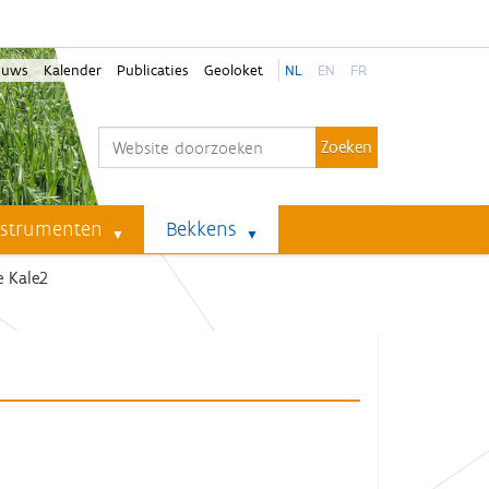
euws
Kalender
Publicaties
Geoloket
NL
EN
FR
Zoek
Geavanceerd zoeken...
nstrumenten
Bekkens
 Kale2