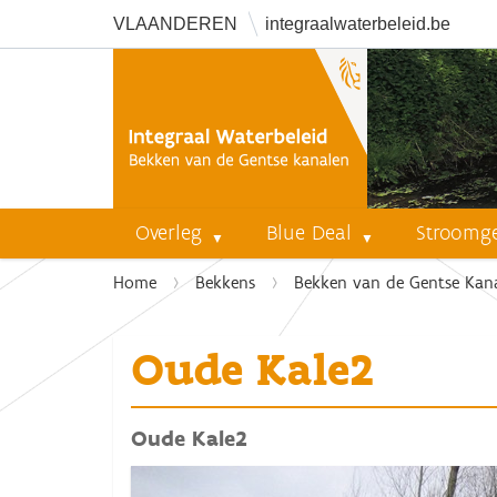
VLAANDEREN
integraalwaterbeleid.be
Overleg
Blue Deal
Stroomg
U
Home
Bekkens
Bekken van de Gentse Kan
b
e
Oude Kale2
n
t
h
Oude Kale2
i
e
r