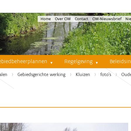
Home
Over CIW
Contact
CIW-Nieuwsbrief
Ni
ebiedbeheerplannen
Regelgeving
Beleidsi
alen
Gebiedsgerichte werking
Kluizen
foto's
Oude