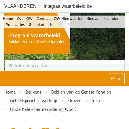
VLAANDEREN
integraalwaterbeleid.be
Home
Over CIW
Contact
CIW-Nieuwsbrief
Nieuws
Kalender
Publicaties
Geoloket
NL
EN
FR
Zoek
Geavanceerd zoeken...
Klap navi
Home
Bekkens
Bekken van de Gentse Kanalen
Gebiedsgerichte werking
Kluizen
foto's
Oude Kale - hermeandering (voor)