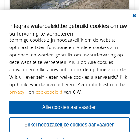
Dial
K
Grootte: 139.9 KB
l
i
integraalwaterbeleid.be gebruikt cookies om uw
k
surfervaring te verbeteren.
v
Sommige cookies zijn noodzakelijk om de website
o
o
optimaal te laten functioneren. Andere cookies zijn
r
optioneel en worden gebruikt om uw surfervaring op
d
Integraalwaterbeleid.be is een
e
deze website te verbeteren. Als u op ‘Alle cookies
v
officiële website van de Vlaamse
aanvaarden’ klikt, aanvaardt u ook de optionele cookies.
o
overheid
l
Wilt u liever zelf kiezen welke cookies u aanvaardt? Klik
uitgegeven door
Coördinatiecommissie Integraal
l
op ‘Cookievoorkeuren beheren’. Meer info leest u in het
Waterbeleid
e
privacy
- en
cookiebeleid
van CIW.
d
De Coördinatiecommissie Integraal Waterbeleid (CIW) is een
i
overlegplatform van de diverse beleidsdomeinen en
g
bestuursniveaus die bij het waterbeleid betrokken zijn. Ook
Alle cookies aanvaarden
e
waterbedrijven nemen deel aan het overleg. Deze
w
samenwerking zorgt voor een gecoördineerde en
e
geïntegreerde aanpak van het waterbeleid en waterbeheer
e
Enkel noodzakelijke cookies aanvaarden
in Vlaanderen.
r
g
OVER CIW
DISCLAIMER
PRIVACY
COOKIEBELEID
SITEMAP