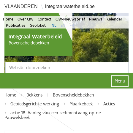
VLAANDEREN
integraalwaterbeleid.be
Home
Over CIW
Contact
CIW-Nieuwsbrief
Nieuws
Kalender
Publicaties
Geoloket
NL
EN
FR
Zoek
Geavanceerd zoeken...
Klap navi
Home
Bekkens
Bovenscheldebekken
Gebiedsgerichte werking
Maarkebeek
Acties
actie 18: Aanleg van een sedimentvang op de
Pauwelsbeek