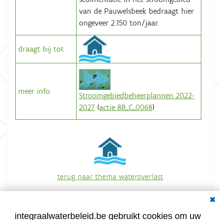
van de Pauwelsbeek bedraagt hier
ongeveer 2.150 ton/jaar.
draagt bij tot
meer info
Stroomgebiedbeheerplannen 2022-
2027
(
actie 8B_C_0068
)
terug naar thema wateroverlast
overzicht van alle acties
Dial
integraalwaterbeleid.be gebruikt cookies om uw