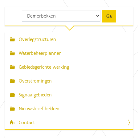
Overlegstructuren
N
a
Waterbeheerplannen
v
Gebiedsgerichte werking
i
g
Overstromingen
a
Signaalgebieden
t
i
Nieuwsbrief bekken
e
Contact