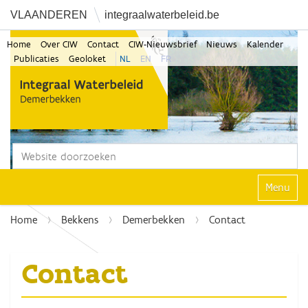
VLAANDEREN
integraalwaterbeleid.be
Home
Over CIW
Contact
CIW-Nieuwsbrief
Nieuws
Kalender
Publicaties
Geoloket
NL
EN
FR
Zoek
Geavanceerd zoeken...
Klap navi
Home
Bekkens
Demerbekken
Contact
Contact