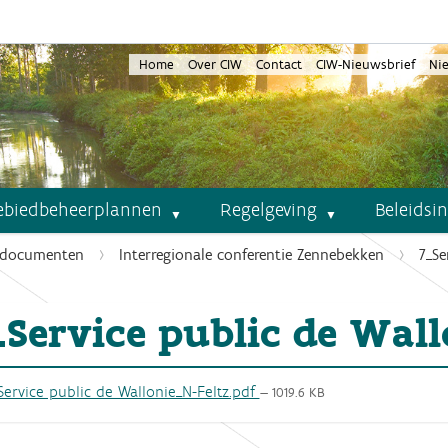
Home
Over CIW
Contact
CIW-Nieuwsbrief
Ni
ebiedbeheerplannen
Regelgeving
Beleidsi
documenten
Interregionale conferentie Zennebekken
7_Se
_Service public de Wall
ervice public de Wallonie_N-Feltz.pdf
— 1019.6 KB