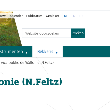
euws
Kalender
Publicaties
Geoloket
NL
EN
FR
Zoek
Geavanceerd zoeken...
nstrumenten
Bekkens
rvice public de Wallonie (N.Feltz)
onie (N.Feltz)