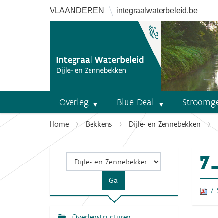
VLAANDEREN
integraalwaterbeleid.be
Overleg
Blue Deal
Stroomg
U
Home
Bekkens
Dijle- en Zennebekken
b
e
7
n
t
h
7_S
i
e
r
Overlegstructuren