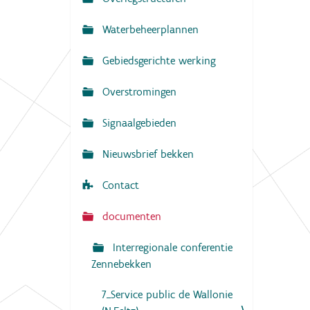
N
:
a
Waterbeheerplannen
v
Gebiedsgerichte werking
i
g
Overstromingen
a
Signaalgebieden
t
i
Nieuwsbrief bekken
e
Contact
documenten
Interregionale conferentie
Zennebekken
7_Service public de Wallonie