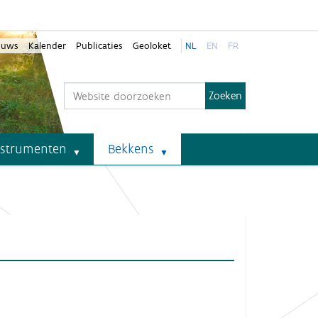
euws
Kalender
Publicaties
Geoloket
NL
EN
FR
Zoek
Geavanceerd zoeken...
nstrumenten
Bekkens
u