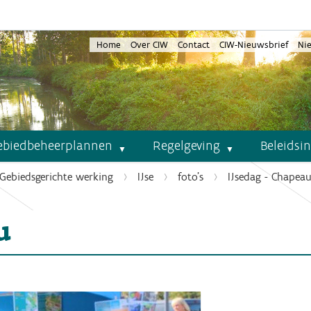
Home
Over CIW
Contact
CIW-Nieuwsbrief
Ni
ebiedbeheerplannen
Regelgeving
Beleidsi
Gebiedsgerichte werking
IJse
foto's
IJsedag - Chapea
u