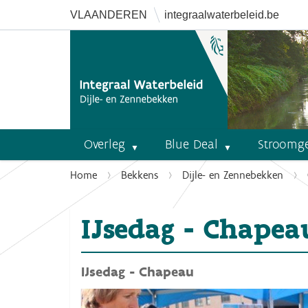
VLAANDEREN
integraalwaterbeleid.be
Overleg
Blue Deal
Stroomg
U
Home
Bekkens
Dijle- en Zennebekken
b
e
IJsedag - Chapea
n
t
h
IJsedag - Chapeau
i
e
r