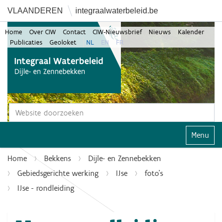
VLAANDEREN
integraalwaterbeleid.be
Home
Over CIW
Contact
CIW-Nieuwsbrief
Nieuws
Kalender
Publicaties
Geoloket
NL
EN
FR
Zoek
Geavanceerd zoeken...
Klap navi
Home
Bekkens
Dijle- en Zennebekken
Gebiedsgerichte werking
IJse
foto's
IJse - rondleiding