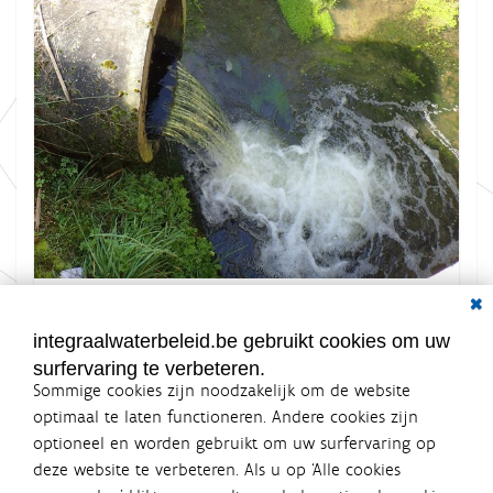
Dial
K
Grootte: 2.5 MB
l
i
integraalwaterbeleid.be gebruikt cookies om uw
k
surfervaring te verbeteren.
v
o
Sommige cookies zijn noodzakelijk om de website
o
optimaal te laten functioneren. Andere cookies zijn
r
optioneel en worden gebruikt om uw surfervaring op
d
Integraalwaterbeleid.be is een
e
deze website te verbeteren. Als u op ‘Alle cookies
v
officiële website van de Vlaamse