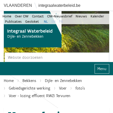
VLAANDEREN
integraalwaterbeleid.be
Home
Over CIW
Contact
CIW-Nieuwsbrief
Nieuws
Kalender
Publicaties
Geoloket
NL
EN
FR
Zoek
Geavanceerd zoeken...
Klap navi
Home
Bekkens
Dijle- en Zennebekken
Gebiedsgerichte werking
Voer
foto's
Voer - lozing effluent RWZI Tervuren