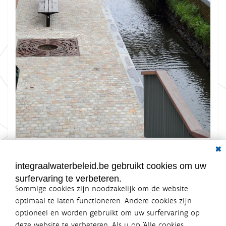
Dial
K
Grootte: 1.4 MB
l
i
integraalwaterbeleid.be gebruikt cookies om uw
k
surfervaring te verbeteren.
v
o
Sommige cookies zijn noodzakelijk om de website
o
optimaal te laten functioneren. Andere cookies zijn
r
optioneel en worden gebruikt om uw surfervaring op
d
Integraalwaterbeleid.be is een
e
deze website te verbeteren. Als u op ‘Alle cookies