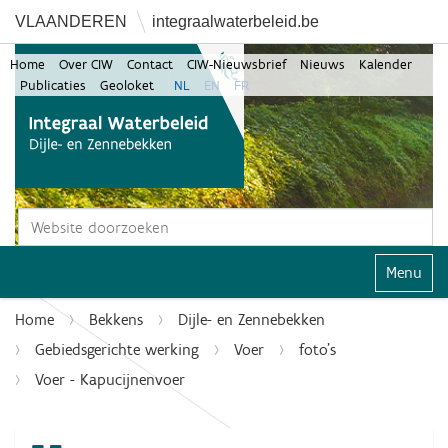
VLAANDEREN
integraalwaterbeleid.be
Home
Over CIW
Contact
CIW-Nieuwsbrief
Nieuws
Kalender
Publicaties
Geoloket
NL
EN
FR
Zoek
Geavanceerd zoeken...
Klap navi
Home
Bekkens
Dijle- en Zennebekken
Gebiedsgerichte werking
Voer
foto's
Voer - Kapucijnenvoer