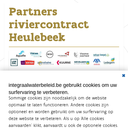
Partners
riviercontract
Heulebeek
Dial
K
Grootte: 22.8 KB
l
i
integraalwaterbeleid.be gebruikt cookies om uw
k
surfervaring te verbeteren.
v
o
Sommige cookies zijn noodzakelijk om de website
o
optimaal te laten functioneren. Andere cookies zijn
r
optioneel en worden gebruikt om uw surfervaring op
d
Integraalwaterbeleid.be is een
e
deze website te verbeteren. Als u op ‘Alle cookies
v
officiële website van de Vlaamse
aanvaarden’ klikt, aanvaardt u ook de optionele cookies.
o