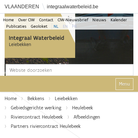
VLAANDEREN
integraalwaterbeleid.be
Home
Over CIW
Contact
CIW-Nieuwsbrief
Nieuws
Kalender
Publicaties
Geoloket
NL
EN
FR
Zoek
Geavanceerd zoeken...
Klap navi
Home
Bekkens
Leiebekken
Gebiedsgerichte werking
Heulebeek
Riviercontract Heulebeek
Afbeeldingen
Partners riviercontract Heulebeek