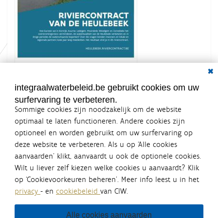
Dial
K
Grootte: 19.1 KB
l
i
integraalwaterbeleid.be gebruikt cookies om uw
k
surfervaring te verbeteren.
v
o
Sommige cookies zijn noodzakelijk om de website
o
optimaal te laten functioneren. Andere cookies zijn
r
optioneel en worden gebruikt om uw surfervaring op
d
Integraalwaterbeleid.be is een
e
deze website te verbeteren. Als u op ‘Alle cookies
v
officiële website van de Vlaamse
aanvaarden’ klikt, aanvaardt u ook de optionele cookies.
o
overheid
l
Wilt u liever zelf kiezen welke cookies u aanvaardt? Klik
uitgegeven door
Coördinatiecommissie Integraal
l
op ‘Cookievoorkeuren beheren’. Meer info leest u in het
Waterbeleid
e
privacy
- en
cookiebeleid
van CIW.
d
De Coördinatiecommissie Integraal Waterbeleid (CIW) is een
i
overlegplatform van de diverse beleidsdomeinen en
g
bestuursniveaus die bij het waterbeleid betrokken zijn. Ook
Alle cookies aanvaarden
e
waterbedrijven nemen deel aan het overleg. Deze