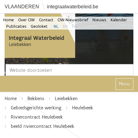
VLAANDEREN
integraalwaterbeleid.be
Home
Over CIW
Contact
CIW-Nieuwsbrief
Nieuws
Kalender
Publicaties
Geoloket
NL
EN
FR
Zoek
Geavanceerd zoeken...
Klap navi
Home
Bekkens
Leiebekken
Gebiedsgerichte werking
Heulebeek
Riviercontract Heulebeek
beeld riviercontract Heulebeek