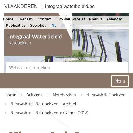
VLAANDEREN
integraalwaterbeleid.be
Home
Over CIW
Contact
CIW-Nieuwsbrief
Nieuws
Kalender
Publicaties
Geoloket
NL
EN
FR
Zoek
Geavanceerd zoeken...
Klap navi
Home
Bekkens
Netebekken
Nieuwsbrief bekken
Nieuwsbrief Netebekken - archief
Nieuwsbrief Netebekken nr3 (mei 2012)