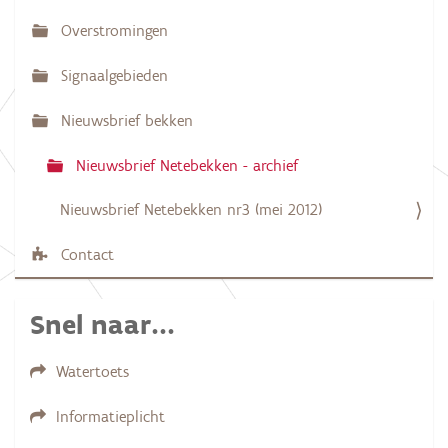
g
Overstromingen
a
Signaalgebieden
t
i
Nieuwsbrief bekken
e
Nieuwsbrief Netebekken - archief
Nieuwsbrief Netebekken nr3 (mei 2012)
Contact
Snel naar...
Watertoets
Informatieplicht