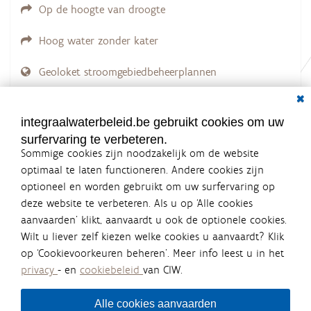
Op de hoogte van droogte
Hoog water zonder kater
Geoloket stroomgebiedbeheerplannen
Dial
Documenten voor leden
LOGIN VEREIST
integraalwaterbeleid.be gebruikt cookies om uw
surfervaring te verbeteren.
Sommige cookies zijn noodzakelijk om de website
optimaal te laten functioneren. Andere cookies zijn
optioneel en worden gebruikt om uw surfervaring op
Integraalwaterbeleid.be is een
deze website te verbeteren. Als u op ‘Alle cookies
officiële website van de Vlaamse
aanvaarden’ klikt, aanvaardt u ook de optionele cookies.
overheid
Wilt u liever zelf kiezen welke cookies u aanvaardt? Klik
uitgegeven door
Coördinatiecommissie Integraal
op ‘Cookievoorkeuren beheren’. Meer info leest u in het
Waterbeleid
privacy
- en
cookiebeleid
van CIW.
De Coördinatiecommissie Integraal Waterbeleid (CIW) is een
overlegplatform van de diverse beleidsdomeinen en
bestuursniveaus die bij het waterbeleid betrokken zijn. Ook
Alle cookies aanvaarden
waterbedrijven nemen deel aan het overleg. Deze