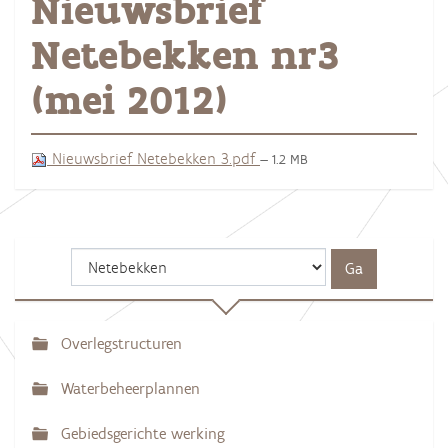
Nieuwsbrief
Netebekken nr3
(mei 2012)
Nieuwsbrief Netebekken 3.pdf
— 1.2 MB
Overlegstructuren
N
a
Waterbeheerplannen
v
Gebiedsgerichte werking
i