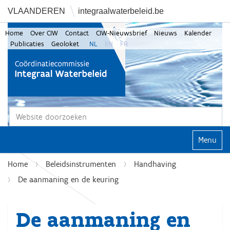
VLAANDEREN
integraalwaterbeleid.be
Home
Over CIW
Contact
CIW-Nieuwsbrief
Nieuws
Kalender
Publicaties
Geoloket
NL
EN
FR
Zoek
Geavanceerd zoeken...
Klap navi
Home
Beleidsinstrumenten
Handhaving
De aanmaning en de keuring
De aanmaning en