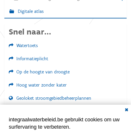
Digitale atlas
Snel naar...
Watertoets
Informatieplicht
Op de hoogte van droogte
Hoog water zonder kater
Geoloket stroomgebiedbeheerplannen
Dial
Documenten voor leden
LOGIN VEREIST
integraalwaterbeleid.be gebruikt cookies om uw
surfervaring te verbeteren.