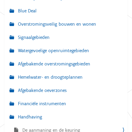
g
Blue Deal
a
Overstromingsveilig bouwen en wonen
t
i
Signaalgebieden
e
Watergevoelige openruimtegebieden
Afgebakende overstromingsgebieden
Hemelwater- en droogteplannen
Afgebakende oeverzones
Financiële instrumenten
Handhaving
De aanmaning en de keuring