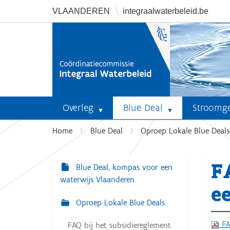
VLAANDEREN
integraalwaterbeleid.be
Overleg
Blue Deal
Stroomg
U
Home
Blue Deal
Oproep Lokale Blue Deals
b
e
F
n
Blue Deal, kompas voor een
N
t
waterwijs Vlaanderen
a
e
h
v
Oproep Lokale Blue Deals
i
i
e
FAQ
FAQ bij het subsidiereglement
r