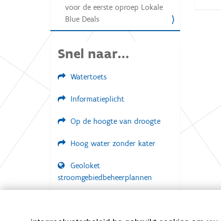
g
voor de eerste oproep Lokale
:
a
Blue Deals
t
i
Snel naar...
e
Watertoets
Informatieplicht
Op de hoogte van droogte
Hoog water zonder kater
Geoloket
stroomgebiedbeheerplannen
Documenten voor leden
LOGIN VEREIST