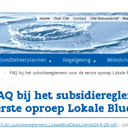
Home
Over CIW
Contact
CIW-Nieuwsbrief
Ni
ebiedbeheerplannen
Regelgeving
Beleidsi
FAQ bij het subsidiereglement voor de eerste oproep Lokale 
AQ bij het subsidieregl
erste oproep Lokale Blu
_bij_subsidiereglement_LokaleBlueDeals_(versie24-6-26).pdf
— 220