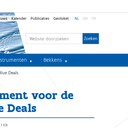
euws
Kalender
Publicaties
Geoloket
NL
EN
FR
Zoek
Geavanceerd zoeken...
nstrumenten
Bekkens
Blue Deals
ement voor de
e Deals
.1 KB