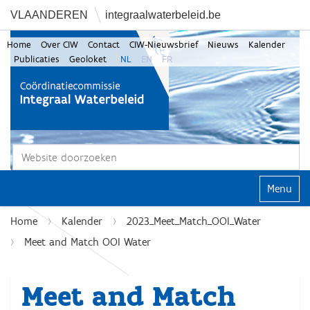
VLAANDEREN
integraalwaterbeleid.be
Home
Over CIW
Contact
CIW-Nieuwsbrief
Nieuws
Kalender
Publicaties
Geoloket
NL
EN
FR
Zoek
Geavanceerd zoeken...
Klap navi
Home
Kalender
2023_Meet_Match_OOI_Water
Meet and Match OOI Water
Meet and Match