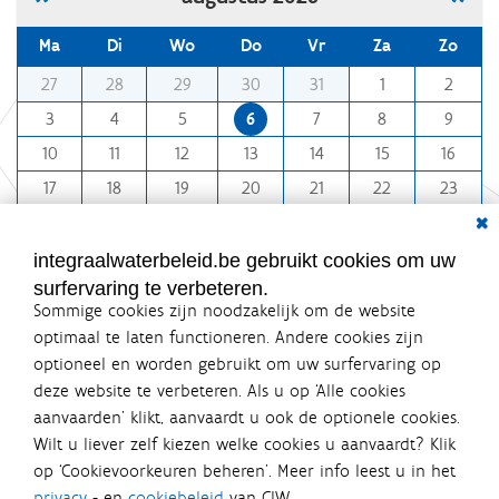
r
d
Ma
Di
Wo
Do
Vr
Za
Zo
e
v
m
27
28
29
30
31
1
2
o
o
l
3
4
5
6
7
8
9
l
n
e
10
11
12
13
14
15
16
t
d
i
h
17
18
19
20
21
22
23
g
-
Dial
e
24
25
26
27
28
29
30
8
w
31
1
2
3
4
5
6
e
integraalwaterbeleid.be gebruikt cookies om uw
e
surfervaring te verbeteren.
r
Sommige cookies zijn noodzakelijk om de website
g
a
optimaal te laten functioneren. Andere cookies zijn
v
optioneel en worden gebruikt om uw surfervaring op
e
Integraalwaterbeleid.be is een
deze website te verbeteren. Als u op ‘Alle cookies
v
officiële website van de Vlaamse
a
aanvaarden’ klikt, aanvaardt u ook de optionele cookies.
n
overheid
Wilt u liever zelf kiezen welke cookies u aanvaardt? Klik
d
uitgegeven door
Coördinatiecommissie Integraal
e
op ‘Cookievoorkeuren beheren’. Meer info leest u in het
Waterbeleid
a
privacy
- en
cookiebeleid
van CIW.