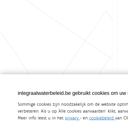
K
Groot
l
i
k
integraalwaterbeleid.be gebruikt cookies om uw s
v
o
Sommige cookies zijn noodzakelijk om de website optima
o
r
verbeteren. Als u op ‘Alle cookies aanvaarden’ klikt, aan
d
Meer info leest u in het
privacy
- en
cookiebeleid
van CI
Integraalwaterbeleid.be is een officiële w
e
v
uitgegeven door
Coördinatiecommissie Integraal Wa