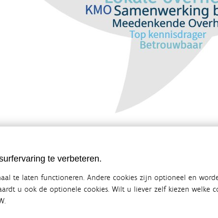
te: 123.6 KB
urfervaring te verbeteren.
al te laten functioneren. Andere cookies zijn optioneel en word
vaardt u ook de optionele cookies. Wilt u liever zelf kiezen welke
W.
ebsite van de Vlaamse overheid
terbeleid