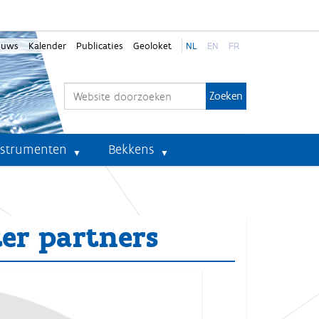
euws
Kalender
Publicaties
Geoloket
NL
EN
FR
Zoek
Geavanceerd zoeken...
nstrumenten
Bekkens
er partners