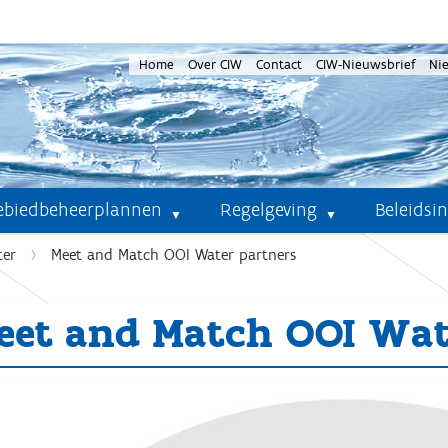
Home
Over CIW
Contact
CIW-Nieuwsbrief
Ni
ebiedbeheerplannen
Regelgeving
Beleidsi
ter
Meet and Match OOI Water partners
eet and Match OOI Wat