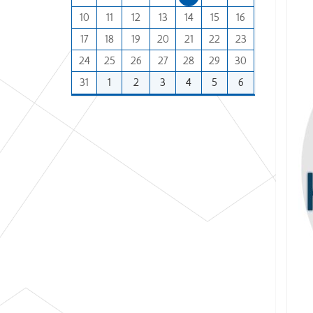
n
:
10
11
12
13
14
15
16
t
h
17
18
19
20
21
22
23
-
24
25
26
27
28
29
30
8
31
1
2
3
4
5
6