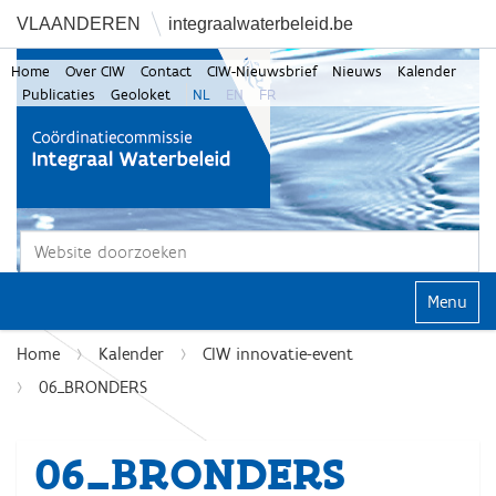
VLAANDEREN
integraalwaterbeleid.be
Home
Over CIW
Contact
CIW-Nieuwsbrief
Nieuws
Kalender
Publicaties
Geoloket
NL
EN
FR
Zoek
Geavanceerd zoeken...
Klap navi
Home
Kalender
CIW innovatie-event
06_BRONDERS
06_BRONDERS