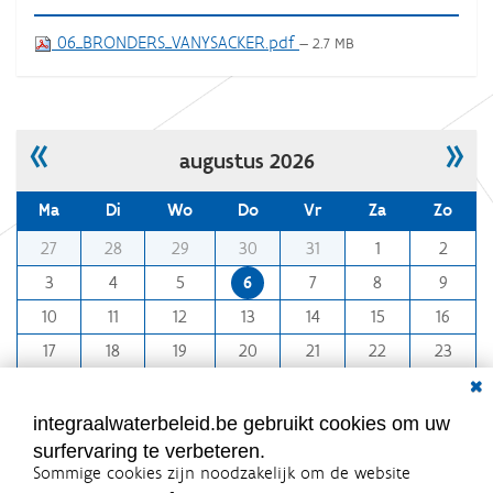
06_BRONDERS_VANYSACKER.pdf
— 2.7 MB
«
»
augustus 2026
Ma
Di
Wo
Do
Vr
Za
Zo
m
27
28
29
30
31
1
2
o
3
4
5
6
7
8
9
n
10
11
12
13
14
15
16
t
h
17
18
19
20
21
22
23
-
Dial
24
25
26
27
28
29
30
8
31
1
2
3
4
5
6
integraalwaterbeleid.be gebruikt cookies om uw
surfervaring te verbeteren.
Sommige cookies zijn noodzakelijk om de website