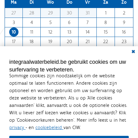
Ma
Di
Wo
Do
Vr
Za
Zo
e
v
m
27
28
29
30
31
1
2
o
o
l
3
4
5
6
7
8
9
l
n
e
10
11
12
13
14
15
16
t
d
i
h
17
18
19
20
21
22
23
g
-
Dial
e
24
25
26
27
28
29
30
8
w
31
1
2
3
4
5
6
e
integraalwaterbeleid.be gebruikt cookies om uw
e
surfervaring te verbeteren.
r
Sommige cookies zijn noodzakelijk om de website
g
a
optimaal te laten functioneren. Andere cookies zijn
v
optioneel en worden gebruikt om uw surfervaring op
e
Integraalwaterbeleid.be is een
v
deze website te verbeteren. Als u op ‘Alle cookies
officiële website van de Vlaamse
a
aanvaarden’ klikt, aanvaardt u ook de optionele cookies.
n
overheid
Wilt u liever zelf kiezen welke cookies u aanvaardt? Klik
d
uitgegeven door
Coördinatiecommissie Integraal
e
op ‘Cookievoorkeuren beheren’. Meer info leest u in het
Waterbeleid
a
privacy
- en
cookiebeleid
van CIW.
De Coördinatiecommissie Integraal Waterbeleid (CIW) is een
f
overlegplatform van de diverse beleidsdomeinen en
b