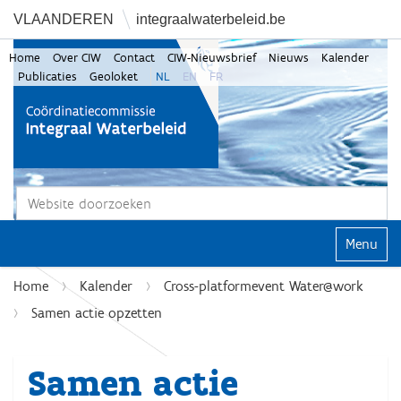
VLAANDEREN
integraalwaterbeleid.be
Home
Over CIW
Contact
CIW-Nieuwsbrief
Nieuws
Kalender
Publicaties
Geoloket
NL
EN
FR
Zoek
Geavanceerd zoeken...
Klap navi
Home
Kalender
Cross-platformevent Water@work
Samen actie opzetten
Samen actie