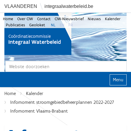
VLAANDEREN
integraalwaterbeleid.be
Home
Over CIW
Contact
CIW-Nieuwsbrief
Nieuws
Kalender
Publicaties
Geoloket
NL
EN
FR
Zoek
Geavanceerd zoeken...
Klap navi
Home
Kalender
Infomoment stroomgebiedbeheerplannen 2022-2027
Infomoment Vlaams-Brabant