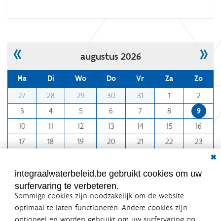
«
»
augustus 2026
Ma
Di
Wo
Do
Vr
Za
Zo
m
27
28
29
30
31
1
2
o
3
4
5
6
7
8
9
n
10
11
12
13
14
15
16
t
h
17
18
19
20
21
22
23
-
Dial
24
25
26
27
28
29
30
8
31
1
2
3
4
5
6
integraalwaterbeleid.be gebruikt cookies om uw
surfervaring te verbeteren.
Sommige cookies zijn noodzakelijk om de website
optimaal te laten functioneren. Andere cookies zijn
optioneel en worden gebruikt om uw surfervaring op