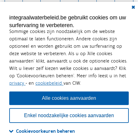
-
Dial
24
25
26
27
28
29
30
8
31
1
2
3
4
5
6
integraalwaterbeleid.be gebruikt cookies om uw
surfervaring te verbeteren.
Sommige cookies zijn noodzakelijk om de website
optimaal te laten functioneren. Andere cookies zijn
optioneel en worden gebruikt om uw surfervaring op
Integraalwaterbeleid.be is een
deze website te verbeteren. Als u op ‘Alle cookies
officiële website van de Vlaamse
aanvaarden’ klikt, aanvaardt u ook de optionele cookies.
overheid
Wilt u liever zelf kiezen welke cookies u aanvaardt? Klik
uitgegeven door
Coördinatiecommissie Integraal
op ‘Cookievoorkeuren beheren’. Meer info leest u in het
Waterbeleid
privacy
- en
cookiebeleid
van CIW.
De Coördinatiecommissie Integraal Waterbeleid (CIW) is een
overlegplatform van de diverse beleidsdomeinen en
bestuursniveaus die bij het waterbeleid betrokken zijn. Ook
Alle cookies aanvaarden
waterbedrijven nemen deel aan het overleg. Deze
samenwerking zorgt voor een gecoördineerde en
geïntegreerde aanpak van het waterbeleid en waterbeheer
Enkel noodzakelijke cookies aanvaarden
in Vlaanderen.
OVER CIW
DISCLAIMER
PRIVACY
COOKIEBELEID
SITEMAP
Cookievoorkeuren beheren