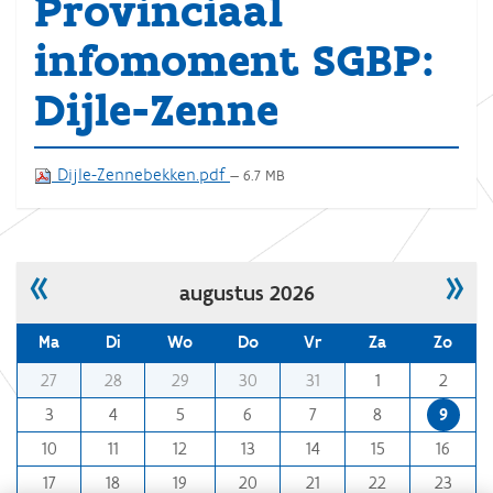
Provinciaal
infomoment SGBP:
Dijle-Zenne
Dijle-Zennebekken.pdf
— 6.7 MB
«
»
augustus 2026
Ma
Di
Wo
Do
Vr
Za
Zo
m
27
28
29
30
31
1
2
o
3
4
5
6
7
8
9
n
10
11
12
13
14
15
16
t
h
17
18
19
20
21
22
23