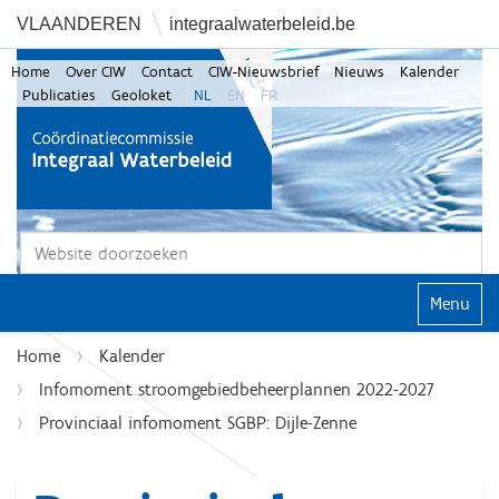
VLAANDEREN
integraalwaterbeleid.be
Home
Over CIW
Contact
CIW-Nieuwsbrief
Nieuws
Kalender
Publicaties
Geoloket
NL
EN
FR
Zoek
Geavanceerd zoeken...
Klap navi
Home
Kalender
Infomoment stroomgebiedbeheerplannen 2022-2027
Provinciaal infomoment SGBP: Dijle-Zenne