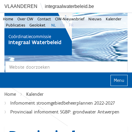
VLAANDEREN
integraalwaterbeleid.be
Home
Over CIW
Contact
CIW-Nieuwsbrief
Nieuws
Kalender
Publicaties
Geoloket
NL
EN
FR
Zoek
Geavanceerd zoeken...
Klap navi
Home
Kalender
Infomoment stroomgebiedbeheerplannen 2022-2027
Provinciaal infomoment SGBP: grondwater Antwerpen