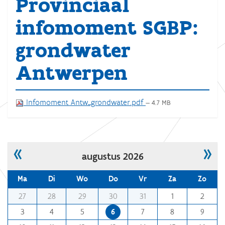
Provinciaal
infomoment SGBP:
grondwater
Antwerpen
Infomoment Antw_grondwater.pdf
— 4.7 MB
«
»
augustus 2026
Ma
Di
Wo
Do
Vr
Za
Zo
m
27
28
29
30
31
1
2
o
3
4
5
6
7
8
9
n