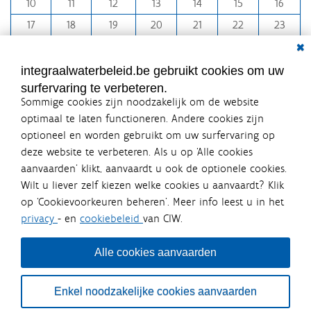
10
11
12
13
14
15
16
t
h
17
18
19
20
21
22
23
-
Dial
24
25
26
27
28
29
30
8
31
1
2
3
4
5
6
integraalwaterbeleid.be gebruikt cookies om uw
surfervaring te verbeteren.
Sommige cookies zijn noodzakelijk om de website
optimaal te laten functioneren. Andere cookies zijn
optioneel en worden gebruikt om uw surfervaring op
Integraalwaterbeleid.be is een
deze website te verbeteren. Als u op ‘Alle cookies
officiële website van de Vlaamse
aanvaarden’ klikt, aanvaardt u ook de optionele cookies.
overheid
Wilt u liever zelf kiezen welke cookies u aanvaardt? Klik
uitgegeven door
Coördinatiecommissie Integraal
op ‘Cookievoorkeuren beheren’. Meer info leest u in het
Waterbeleid
privacy
- en
cookiebeleid
van CIW.
De Coördinatiecommissie Integraal Waterbeleid (CIW) is een
overlegplatform van de diverse beleidsdomeinen en
bestuursniveaus die bij het waterbeleid betrokken zijn. Ook
Alle cookies aanvaarden
waterbedrijven nemen deel aan het overleg. Deze
samenwerking zorgt voor een gecoördineerde en
geïntegreerde aanpak van het waterbeleid en waterbeheer
Enkel noodzakelijke cookies aanvaarden
in Vlaanderen.