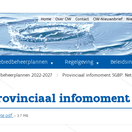
Home
Over CIW
Contact
CIW-Nieuwsbrief
Ni
ebiedbeheerplannen
Regelgeving
Beleidsi
beheerplannen 2022-2027
Provinciaal infomoment SGBP: Net
rovinciaal infomoment
te.pdf
— 3.7 MB