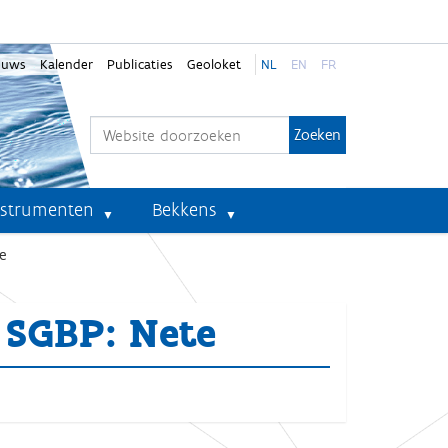
euws
Kalender
Publicaties
Geoloket
NL
EN
FR
Zoek
Geavanceerd zoeken...
nstrumenten
Bekkens
e
 SGBP: Nete