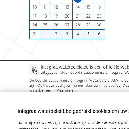
n
:
10
11
12
13
14
15
16
t
h
17
18
19
20
21
22
23
-
24
25
26
27
28
29
30
8
31
1
2
3
4
5
6
Integraalwaterbeleid.be is een officiële w
uitgegeven door
Coördinatiecommissie Integraal Wa
De Coördinatiecommissie Integraal Waterbeleid (CIW) is e
zijn. Ook waterbedrijven nemen deel aan het overleg. De
waterbeheer in Vlaanderen.
OVER CIW
DISCLAIMER
PRIVACY
COOKIEBELEID
integraalwaterbeleid.be gebruikt cookies om uw s
Sommige cookies zijn noodzakelijk om de website optima