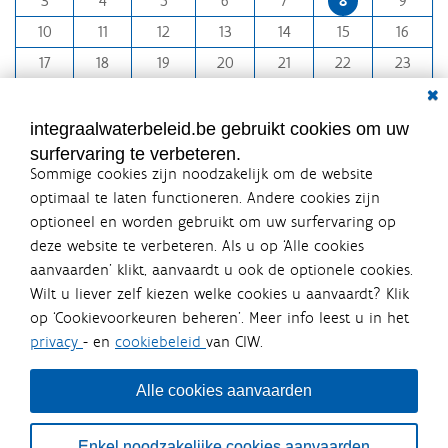
3
4
5
6
7
8
9
n
10
11
12
13
14
15
16
t
h
17
18
19
20
21
22
23
-
Dial
24
25
26
27
28
29
30
8
31
1
2
3
4
5
6
integraalwaterbeleid.be gebruikt cookies om uw
surfervaring te verbeteren.
Sommige cookies zijn noodzakelijk om de website
optimaal te laten functioneren. Andere cookies zijn
optioneel en worden gebruikt om uw surfervaring op
Integraalwaterbeleid.be is een
deze website te verbeteren. Als u op ‘Alle cookies
officiële website van de Vlaamse
aanvaarden’ klikt, aanvaardt u ook de optionele cookies.
overheid
Wilt u liever zelf kiezen welke cookies u aanvaardt? Klik
uitgegeven door
Coördinatiecommissie Integraal
op ‘Cookievoorkeuren beheren’. Meer info leest u in het
Waterbeleid
privacy
- en
cookiebeleid
van CIW.
De Coördinatiecommissie Integraal Waterbeleid (CIW) is een
overlegplatform van de diverse beleidsdomeinen en
bestuursniveaus die bij het waterbeleid betrokken zijn. Ook
Alle cookies aanvaarden
waterbedrijven nemen deel aan het overleg. Deze
samenwerking zorgt voor een gecoördineerde en
geïntegreerde aanpak van het waterbeleid en waterbeheer
Enkel noodzakelijke cookies aanvaarden
in Vlaanderen.