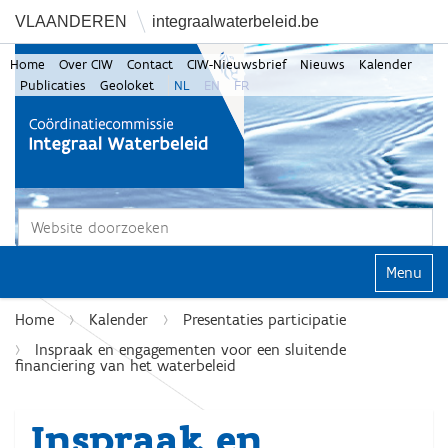
VLAANDEREN
integraalwaterbeleid.be
Home
Over CIW
Contact
CIW-Nieuwsbrief
Nieuws
Kalender
Publicaties
Geoloket
NL
EN
FR
Zoek
Geavanceerd zoeken...
Klap navi
Home
Kalender
Presentaties participatie
Inspraak en engagementen voor een sluitende
financiering van het waterbeleid
Inspraak en