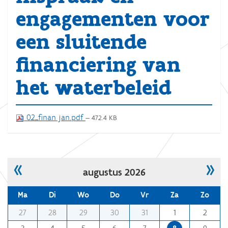
engagementen voor
een sluitende
financiering van
het waterbeleid
02_finan jan.pdf
— 472.4 KB
«
»
augustus 2026
Ma
Di
Wo
Do
Vr
Za
Zo
m
27
28
29
30
31
1
2
o