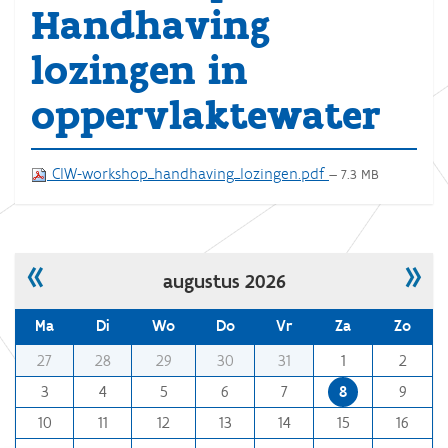
Handhaving
lozingen in
oppervlaktewater
CIW-workshop_handhaving_lozingen.pdf
— 7.3 MB
«
»
augustus 2026
Ma
Di
Wo
Do
Vr
Za
Zo
m
27
28
29
30
31
1
2
o
3
4
5
6
7
8
9
n
10
11
12
13
14
15
16
t