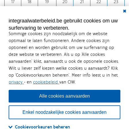
h
17
18
19
20
21
22
23
-
Dial
24
25
26
27
28
29
30
8
31
1
2
3
4
5
6
integraalwaterbeleid.be gebruikt cookies om uw
surfervaring te verbeteren.
Sommige cookies zijn noodzakelijk om de website
optimaal te laten functioneren. Andere cookies zijn
optioneel en worden gebruikt om uw surfervaring op
Integraalwaterbeleid.be is een
deze website te verbeteren. Als u op ‘Alle cookies
officiële website van de Vlaamse
aanvaarden’ klikt, aanvaardt u ook de optionele cookies.
overheid
Wilt u liever zelf kiezen welke cookies u aanvaardt? Klik
uitgegeven door
Coördinatiecommissie Integraal
op ‘Cookievoorkeuren beheren’. Meer info leest u in het
Waterbeleid
privacy
- en
cookiebeleid
van CIW.
De Coördinatiecommissie Integraal Waterbeleid (CIW) is een
overlegplatform van de diverse beleidsdomeinen en
bestuursniveaus die bij het waterbeleid betrokken zijn. Ook
Alle cookies aanvaarden
waterbedrijven nemen deel aan het overleg. Deze
samenwerking zorgt voor een gecoördineerde en
geïntegreerde aanpak van het waterbeleid en waterbeheer
Enkel noodzakelijke cookies aanvaarden
in Vlaanderen.
OVER CIW
DISCLAIMER
PRIVACY
COOKIEBELEID
SITEMAP
Cookievoorkeuren beheren