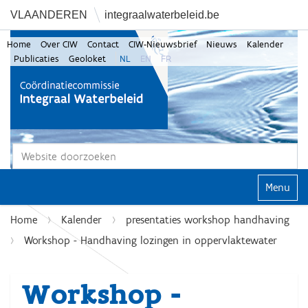
VLAANDEREN
integraalwaterbeleid.be
Home
Over CIW
Contact
CIW-Nieuwsbrief
Nieuws
Kalender
Publicaties
Geoloket
NL
EN
FR
Zoek
Geavanceerd zoeken...
Klap navi
Home
Kalender
presentaties workshop handhaving
Workshop - Handhaving lozingen in oppervlaktewater
Workshop -