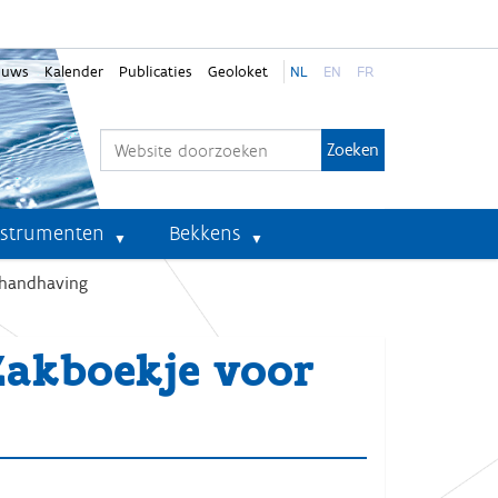
euws
Kalender
Publicaties
Geoloket
NL
EN
FR
Zoek
Geavanceerd zoeken...
nstrumenten
Bekkens
n handhaving
 Zakboekje voor