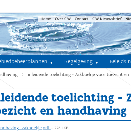
Home
Over CIW
Contact
CIW-Nieuwsbrief
Ni
ebiedbeheerplannen
Regelgeving
Beleidsi
andhaving
inleidende toelichting - Zakboekje voor toezicht e
nleidende toelichting -
oezicht en handhaving
ndhaving_ zakboekje.pdf
— 226.1 KB