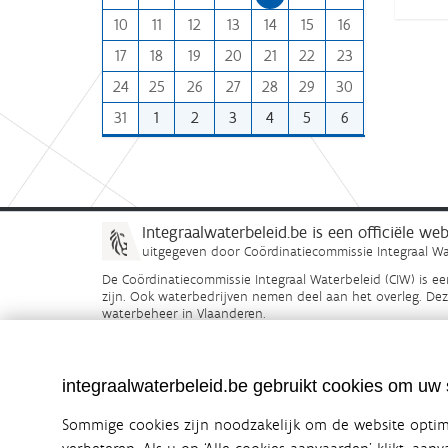
n
:
10
11
12
13
14
15
16
t
h
17
18
19
20
21
22
23
-
24
25
26
27
28
29
30
8
31
1
2
3
4
5
6
Integraalwaterbeleid.be is een officiële w
uitgegeven door
Coördinatiecommissie Integraal Wa
De Coördinatiecommissie Integraal Waterbeleid (CIW) is e
zijn. Ook waterbedrijven nemen deel aan het overleg. De
waterbeheer in Vlaanderen.
OVER CIW
DISCLAIMER
PRIVACY
COOKIEBELEID
integraalwaterbeleid.be gebruikt cookies om uw s
Sommige cookies zijn noodzakelijk om de website optima