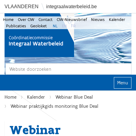
VLAANDEREN
integraalwaterbeleid.be
Home
Over CIW
Contact
CIW-Nieuwsbrief
Nieuws
Kalender
Publicaties
Geoloket
NL
EN
FR
Zoek
Geavanceerd zoeken...
Klap navi
Home
Kalender
Webinar Blue Deal
Webinar praktijkgids monitoring Blue Deal
Webinar