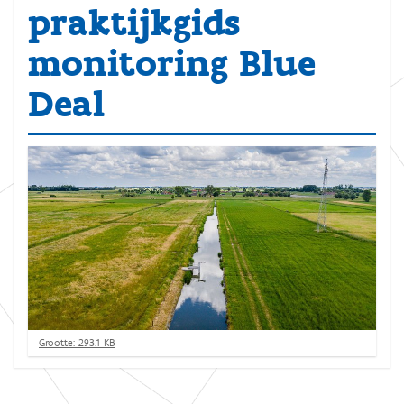
praktijkgids
monitoring Blue
Deal
K
Grootte: 293.1 KB
l
i
k
v