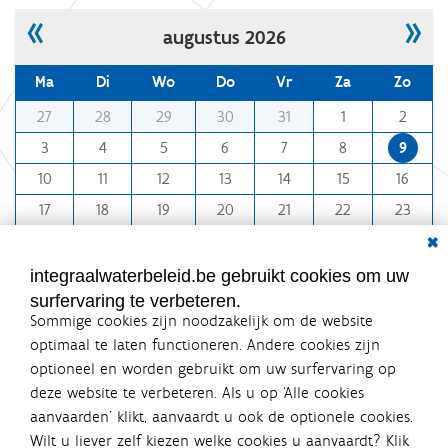
o
«
»
augustus 2026
o
r
d
Ma
Di
Wo
Do
Vr
Za
Zo
e
v
m
27
28
29
30
31
1
2
o
o
l
3
4
5
6
7
8
9
l
n
e
10
11
12
13
14
15
16
t
d
i
h
17
18
19
20
21
22
23
g
-
Dial
e
24
25
26
27
28
29
30
8
w
31
1
2
3
4
5
6
e
integraalwaterbeleid.be gebruikt cookies om uw
e
surfervaring te verbeteren.
r
Sommige cookies zijn noodzakelijk om de website
g
a
optimaal te laten functioneren. Andere cookies zijn
v
optioneel en worden gebruikt om uw surfervaring op
e
Integraalwaterbeleid.be is een
v
deze website te verbeteren. Als u op ‘Alle cookies
officiële website van de Vlaamse
a
aanvaarden’ klikt, aanvaardt u ook de optionele cookies.
n
overheid
Wilt u liever zelf kiezen welke cookies u aanvaardt? Klik
d
uitgegeven door
Coördinatiecommissie Integraal