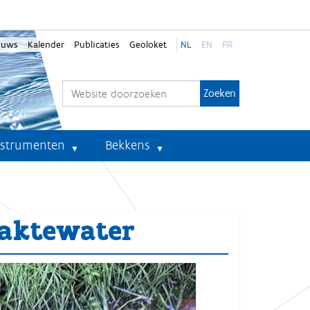
euws
Kalender
Publicaties
Geoloket
NL
EN
FR
Zoek
Geavanceerd zoeken...
nstrumenten
Bekkens
laktewater