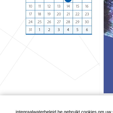
n
:
10
11
12
13
14
15
16
t
h
17
18
19
20
21
22
23
-
24
25
26
27
28
29
30
8
31
1
2
3
4
5
6
K
Groot
l
i
k
integraalwaterbeleid.be gebruikt cookies om uw s