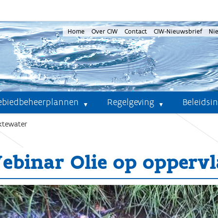
Home
Over CIW
Contact
CIW-Nieuwsbrief
Ni
ebiedbeheerplannen
Regelgeving
Beleidsi
ktewater
ebinar Olie op opperv