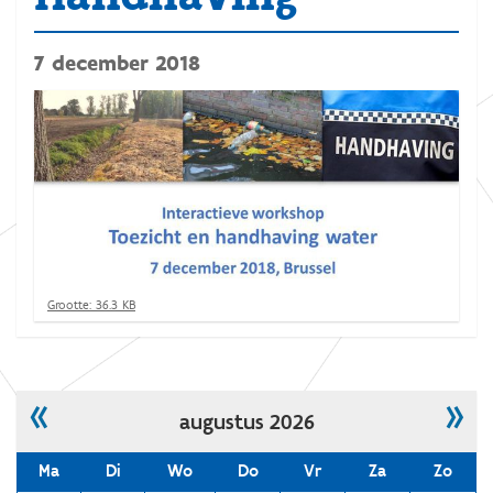
7 december 2018
K
Grootte: 36.3 KB
l
i
k
v
o
«
»
augustus 2026
o
r
d
Ma
Di
Wo
Do
Vr
Za
Zo
e
v