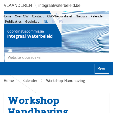
VLAANDEREN
integraalwaterbeleid.be
Home
Over CIW
Contact
CIW-Nieuwsbrief
Nieuws
Kalender
Publicaties
Geoloket
NL
EN
FR
Zoek
Geavanceerd zoeken...
Klap navi
Home
Kalender
Workshop Handhaving
Workshop
Handhaving