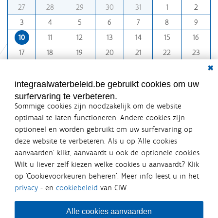
m
27
28
29
30
31
1
2
o
o
l
3
4
5
6
7
8
9
l
n
e
10
11
12
13
14
15
16
t
d
i
h
17
18
19
20
21
22
23
g
-
Dial
e
24
25
26
27
28
29
30
8
w
31
1
2
3
4
5
6
e
integraalwaterbeleid.be gebruikt cookies om uw
e
surfervaring te verbeteren.
r
Sommige cookies zijn noodzakelijk om de website
g
a
optimaal te laten functioneren. Andere cookies zijn
v
optioneel en worden gebruikt om uw surfervaring op
e
Integraalwaterbeleid.be is een
v
deze website te verbeteren. Als u op ‘Alle cookies
officiële website van de Vlaamse
a
aanvaarden’ klikt, aanvaardt u ook de optionele cookies.
n
overheid
Wilt u liever zelf kiezen welke cookies u aanvaardt? Klik
d
uitgegeven door
Coördinatiecommissie Integraal
e
op ‘Cookievoorkeuren beheren’. Meer info leest u in het
Waterbeleid
a
privacy
- en
cookiebeleid
van CIW.
De Coördinatiecommissie Integraal Waterbeleid (CIW) is een
f
overlegplatform van de diverse beleidsdomeinen en
b
bestuursniveaus die bij het waterbeleid betrokken zijn. Ook
e
Alle cookies aanvaarden
waterbedrijven nemen deel aan het overleg. Deze
e