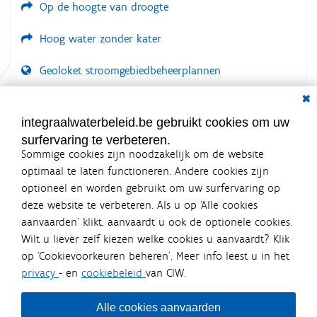
Op de hoogte van droogte
Hoog water zonder kater
Geoloket stroomgebiedbeheerplannen
Dial
Documenten voor leden
LOGIN VEREIST
integraalwaterbeleid.be gebruikt cookies om uw
surfervaring te verbeteren.
Sommige cookies zijn noodzakelijk om de website
optimaal te laten functioneren. Andere cookies zijn
optioneel en worden gebruikt om uw surfervaring op
Integraalwaterbeleid.be is een
deze website te verbeteren. Als u op ‘Alle cookies
officiële website van de Vlaamse
aanvaarden’ klikt, aanvaardt u ook de optionele cookies.
overheid
Wilt u liever zelf kiezen welke cookies u aanvaardt? Klik
uitgegeven door
Coördinatiecommissie Integraal
op ‘Cookievoorkeuren beheren’. Meer info leest u in het
Waterbeleid
privacy
- en
cookiebeleid
van CIW.
De Coördinatiecommissie Integraal Waterbeleid (CIW) is een
overlegplatform van de diverse beleidsdomeinen en
bestuursniveaus die bij het waterbeleid betrokken zijn. Ook
Alle cookies aanvaarden
waterbedrijven nemen deel aan het overleg. Deze