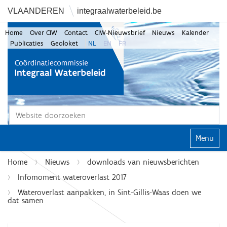
VLAANDEREN
integraalwaterbeleid.be
Home
Over CIW
Contact
CIW-Nieuwsbrief
Nieuws
Kalender
Publicaties
Geoloket
NL
EN
FR
Zoek
Geavanceerd zoeken...
Klap navi
Home
Nieuws
downloads van nieuwsberichten
Infomoment wateroverlast 2017
Wateroverlast aanpakken, in Sint-Gillis-Waas doen we
dat samen