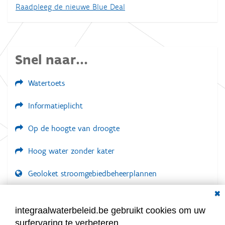
Raadpleeg de nieuwe Blue Deal
Snel naar...
Watertoets
Informatieplicht
Op de hoogte van droogte
Hoog water zonder kater
Geoloket stroomgebiedbeheerplannen
Dial
Documenten voor leden
LOGIN VEREIST
integraalwaterbeleid.be gebruikt cookies om uw
surfervaring te verbeteren.