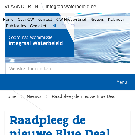
VLAANDEREN
integraalwaterbeleid.be
Home
Over CIW
Contact
CIW-Nieuwsbrief
Nieuws
Kalender
Publicaties
Geoloket
NL
EN
FR
Zoek
Geavanceerd zoeken...
Klap navi
Home
Nieuws
Raadpleeg de nieuwe Blue Deal
Raadpleeg de
nieuwe Blue Deal